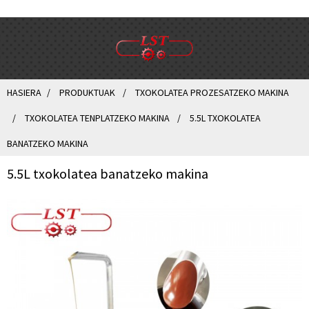
HASIERA
PRODUKTUAK
TXOKOLATEA PROZESATZEKO MAKINA
TXOKOLATEA TENPLATZEKO MAKINA
5.5L TXOKOLATEA
BANATZEKO MAKINA
5.5L txokolatea banatzeko makina