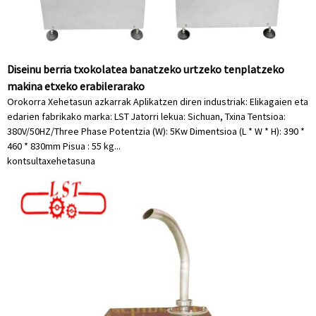
Diseinu berria txokolatea banatzeko urtzeko tenplatzeko
makina etxeko erabilerarako
Orokorra Xehetasun azkarrak Aplikatzen diren industriak: Elikagaien eta
edarien fabrikako marka: LST Jatorri lekua: Sichuan, Txina Tentsioa:
380V/50HZ/Three Phase Potentzia (W): 5Kw Dimentsioa (L * W * H): 390 *
460 * 830mm Pisua : 55 kg...
kontsulta
xehetasuna