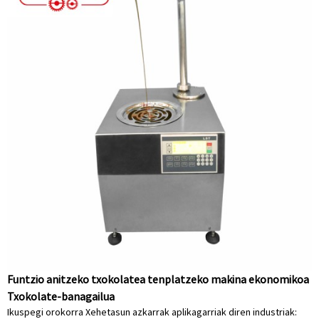
Funtzio anitzeko txokolatea tenplatzeko makina ekonomikoa
Txokolate-banagailua
Ikuspegi orokorra Xehetasun azkarrak aplikagarriak diren industriak: