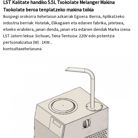
LST Kalitate handiko 5.5L Txokolate Melanger Makina
Txokolate beroa tenplatzeko makina txikia
Ikuspegi orokorra Xehetasun azkarrak Egoera: Berria, Aplikatzeko
industria berriak: Hotelak, Elikagaien eta edarien fabrika, jatetxea,
etxeko erabilera, janari denda, janari eta edarien dendak Marka izena:
LST Jatorri lekua: Sichuan, Txina Tentsioa: 220V edo potentzia
pertsonalizatua (W) : 1KW...
kontsulta
xehetasuna