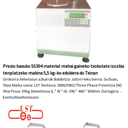
Prezio baxuko SS304 material mahai gaineko txokolate izozkia
tenplatzeko makina 5,5 kg-ko edukiera du Txinan
Orokorra Xehetasun azkarrak Baldintza: Jatorri-leku berria: Sichuan,
Txina Marka izena: LST Tentsioa: 380V/50HZ/Three Phase Potentzia (W):
5Kw Pisua: 55kg Dimentsioa (L * W * H): 390 * 460 * 830mm Ziurtagiria: ...
kontsulta
xehetasuna