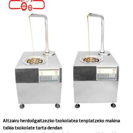
Altzairu herdoilgaitzezko txokolatea tenplatzeko makina
txikia txokolate tarta dendan