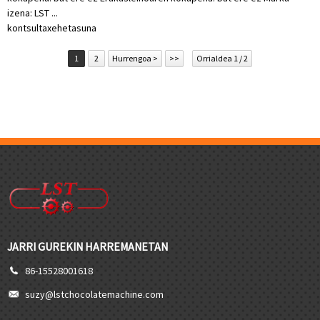
izena: LST ...
kontsulta
xehetasuna
1
2
Hurrengoa >
>>
Orrialdea 1 / 2
JARRI GUREKIN HARREMANETAN
86-15528001618
suzy@lstchocolatemachine.com