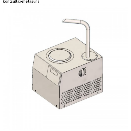
kontsulta
xehetasuna