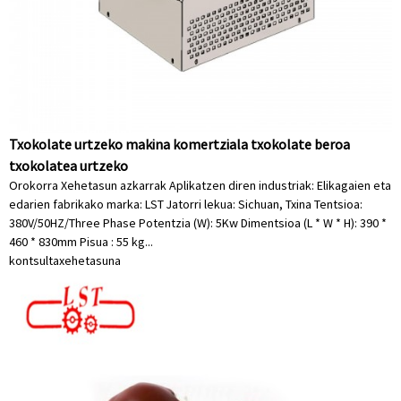
Txokolate urtzeko makina komertziala txokolate beroa
txokolatea urtzeko
Orokorra Xehetasun azkarrak Aplikatzen diren industriak: Elikagaien eta
edarien fabrikako marka: LST Jatorri lekua: Sichuan, Txina Tentsioa:
380V/50HZ/Three Phase Potentzia (W): 5Kw Dimentsioa (L * W * H): 390 *
460 * 830mm Pisua : 55 kg...
kontsulta
xehetasuna