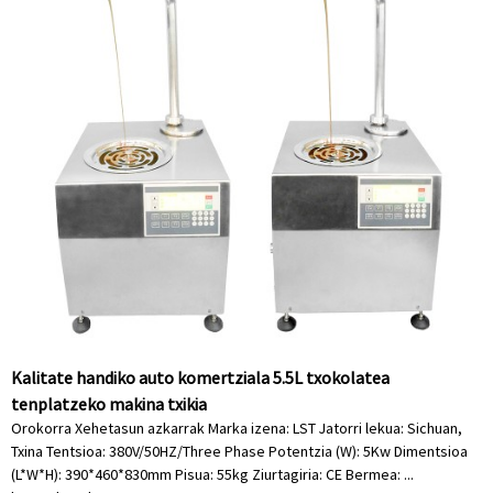
Kalitate handiko auto komertziala 5.5L txokolatea
tenplatzeko makina txikia
Orokorra Xehetasun azkarrak Marka izena: LST Jatorri lekua: Sichuan,
Txina Tentsioa: 380V/50HZ/Three Phase Potentzia (W): 5Kw Dimentsioa
(L*W*H): 390*460*830mm Pisua: 55kg Ziurtagiria: CE Bermea: ...