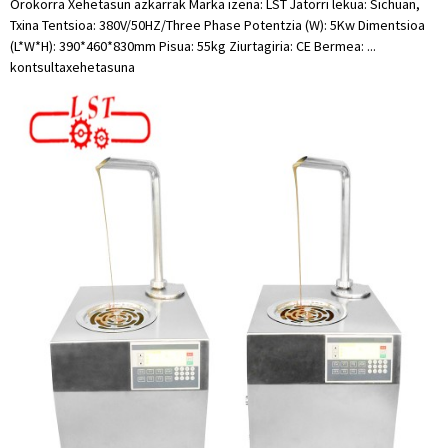
Orokorra Xehetasun azkarrak Marka izena: LST Jatorri lekua: Sichuan,
Txina Tentsioa: 380V/50HZ/Three Phase Potentzia (W): 5Kw Dimentsioa
(L*W*H): 390*460*830mm Pisua: 55kg Ziurtagiria: CE Bermea: ...
kontsulta
xehetasuna