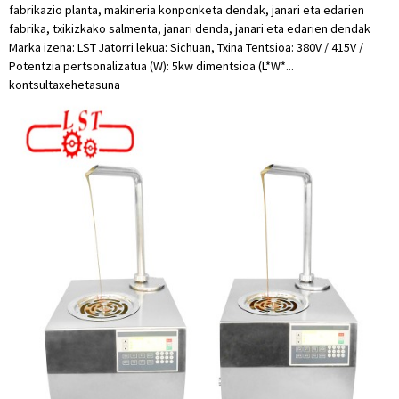
fabrikazio planta, makineria konponketa dendak, janari eta edarien
fabrika, txikizkako salmenta, janari denda, janari eta edarien dendak
Marka izena: LST Jatorri lekua: Sichuan, Txina Tentsioa: 380V / 415V /
Potentzia pertsonalizatua (W): 5kw dimentsioa (L*W*...
kontsulta
xehetasuna