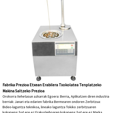
Fabrika Prezioa Etxean Erabilera Txokolatea Tenplatzeko
Makina Saltzeko Prezioa
Orokorra Xehetasun azkarrak Egoera: Berria, Aplikatzen diren industria
berriak: Janari eta edarien fabrika Bermearen ondoren Zerbitzua:
Bideo-laguntza teknikoa, lineako laguntza Tokiko zerbitzuaren
kokapena: bat ere ez Erakusleihoaren kokapena: bat ere ez Marka