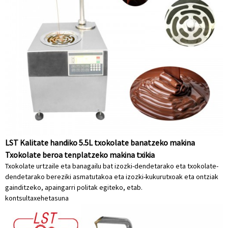
LST Kalitate handiko 5.5L txokolate banatzeko makina
Txokolate beroa tenplatzeko makina txikia
Txokolate urtzaile eta banagailu bat izozki-dendetarako eta txokolate-
dendetarako bereziki asmatutakoa eta izozki-kukurutxoak eta ontziak
gainditzeko, apaingarri politak egiteko, etab.
kontsulta
xehetasuna