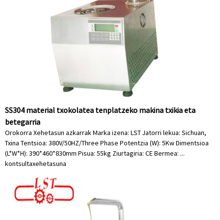
SS304 material txokolatea tenplatzeko makina txikia eta
betegarria
Orokorra Xehetasun azkarrak Marka izena: LST Jatorri lekua: Sichuan,
Txina Tentsioa: 380V/50HZ/Three Phase Potentzia (W): 5Kw Dimentsioa
(L*W*H): 390*460*830mm Pisua: 55kg Ziurtagiria: CE Bermea: ...
kontsulta
xehetasuna