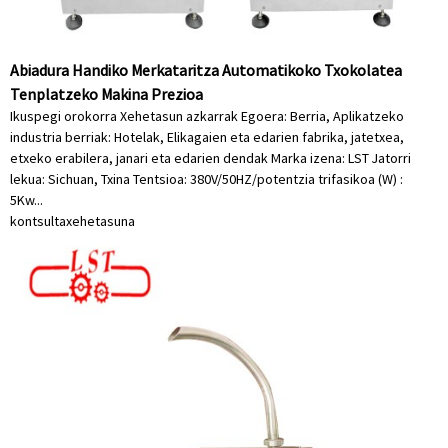
Abiadura Handiko Merkataritza Automatikoko Txokolatea
Tenplatzeko Makina Prezioa
Ikuspegi orokorra Xehetasun azkarrak Egoera: Berria, Aplikatzeko
industria berriak: Hotelak, Elikagaien eta edarien fabrika, jatetxea,
etxeko erabilera, janari eta edarien dendak Marka izena: LST Jatorri
lekua: Sichuan, Txina Tentsioa: 380V/50HZ/potentzia trifasikoa (W) :
5Kw...
kontsulta
xehetasuna