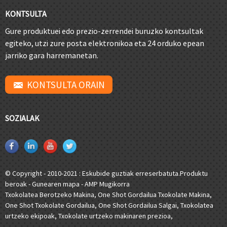
KONTSULTA
Gure produktuei edo prezio-zerrendei buruzko kontsultak
egiteko, utzi zure posta elektronikoa eta 24 orduko epean
jarriko gara harremanetan.
KONTSULTA ORAIN
SOZIALAK
© Copyright - 2010-2021 : Eskubide guztiak erreserbatuta.
Produktu
beroak
-
Gunearen mapa
-
AMP Mugikorra
Txokolatea Berotzeko Makina
,
One Shot Gordailua Txokolate Makina
,
One Shot Txokolate Gordailua
,
One Shot Gordailua Salgai
,
Txokolatea
urtzeko ekipoak
,
Txokolate urtzeko makinaren prezioa
,