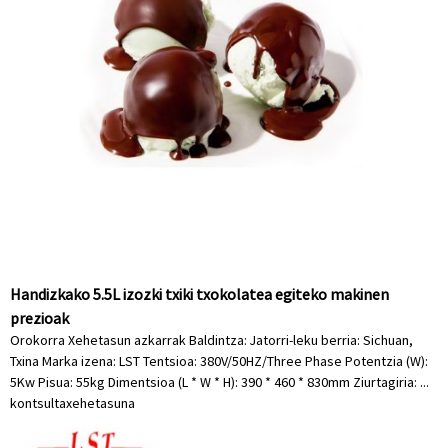
Handizkako 5.5L izozki txiki txokolatea egiteko makinen
prezioak
Orokorra Xehetasun azkarrak Baldintza: Jatorri-leku berria: Sichuan,
Txina Marka izena: LST Tentsioa: 380V/50HZ/Three Phase Potentzia (W):
5Kw Pisua: 55kg Dimentsioa (L * W * H): 390 * 460 * 830mm Ziurtagiria: ...
kontsulta
xehetasuna