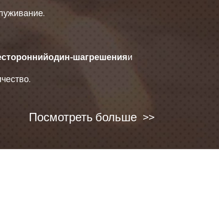
луживание.
есторонний
один
-шаг
решения
и
чество.
Посмотреть больше
>>