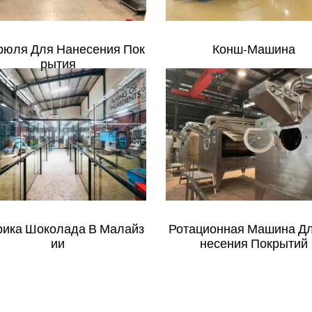
рюля Для Нанесения Пок
Конш-Машина
Рытия
ика Шоколада В Малайз
Ротационная Машина Д
Ии
Несения Покрытий