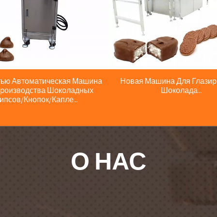
ью Автоматическая Машина
Новая Машина Для Глази
роизводства Шоколадных
Шоколада...
ипсов/кнопок/капле...
О НАС