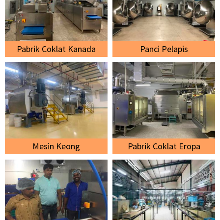
Pabrik Coklat Kanada
Panci Pelapis
Mesin Keong
Pabrik Coklat Eropa