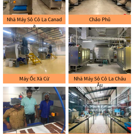
Nhà Máy Sô Cô La Canad
Chảo Phủ
A
Máy Ốc Xà Cừ
Nhà Máy Sô Cô La Châu
Âu