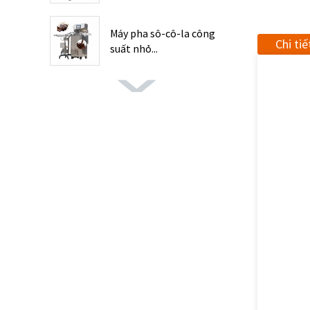
Máy pha sô-cô-la công
Chi ti
suất nhỏ...