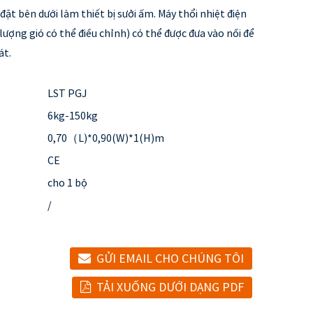
đặt bên dưới làm thiết bị sưởi ấm. Máy thổi nhiệt điện
lượng gió có thể điều chỉnh) có thể được đưa vào nồi để
át.
LST PGJ
6kg-150kg
0,70（L)*0,90(W)*1(H)m
CE
cho 1 bộ
/
GỬI EMAIL CHO CHÚNG TÔI
TẢI XUỐNG DƯỚI DẠNG PDF