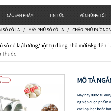
CÁC SẢN PHẨM
TIN TỨC
VỀ CHÚNG TÔI
N SÔ CÔ LA
MÁY PHỦ SÔ CÔ LA
CHẢO PHỦ ĐƯỜNG V
 sô cô la/đường/bột tự động nhỏ mới 6kg đến 150
n thuốc
MÔ TẢ NGẮ
Máy này được sử dụn
nghiệp dược phẩm và
các loại hạt hoặc hạ