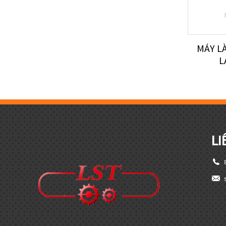
MÁY L
L
LI