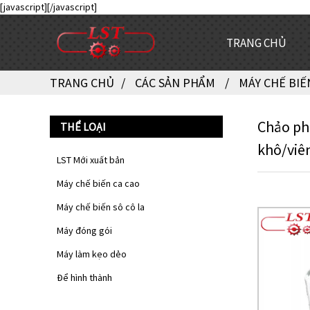
[javascript]
[/javascript]
TRANG CHỦ
TRANG CHỦ
CÁC SẢN PHẨM
MÁY CHẾ BIẾ
Chảo phủ
THỂ LOẠI
khô/viê
LST Mới xuất bản
Máy chế biến ca cao
Máy chế biến sô cô la
Máy đóng gói
Máy làm kẹo dẻo
Để hình thành