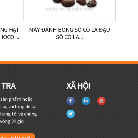
NG HẠT
MÁY ĐÁNH BÓNG SÔ CÔ LA ĐẬU
MÁY P
OCO ...
SÔ CÔ LA...
 TRA
XÃ HỘI
ề sản phẩm hoặc
ôi, vui lòng để lại
chúng tôi và chúng
 vòng 24 giờ.