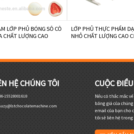
ÀM LỚP PHỦ BÓNG SÔ CÔ
LỚP PHỦ THỰC PHẨM DẠ
A CHẤT LƯỢNG CAO
NHỎ CHẤT LƯỢNG CAO CH
ÊN HỆ CHÚNG TÔI
CUỘC ĐIỀU
Nếu có thắc mắc v
86-15528001618
bảng giá của chúng t
suzy@lstchocolatemachine.com
email của bạn cho 
tôi sẽ liên hệ trong