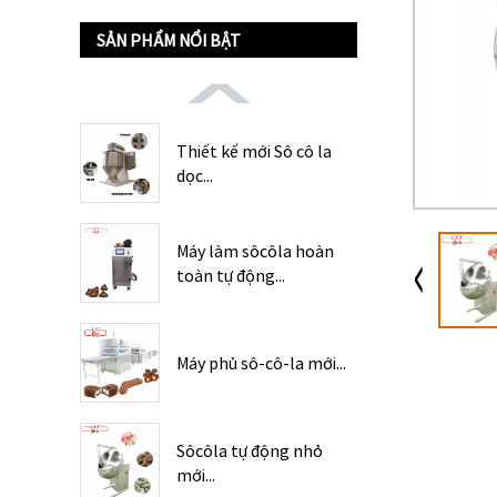
SẢN PHẨM NỔI BẬT
Thiết kế mới Sô cô la
dọc...
Máy làm sôcôla hoàn
toàn tự động...
Máy phủ sô-cô-la mới...
Sôcôla tự động nhỏ
mới...