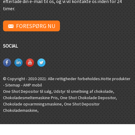
efterlade din e-mail til os, og vi vil kontakte os inden for 24
timer.
FORESPØRG NU
SOCIAL
© Copyright - 2010-2021: Alle rettigheder forbeholdes.
Hotte produkter
-
Sitemap
-
AMP mobil
One Shot Depositor til salg
,
Udstyr til smeltning af chokolade
,
Chokoladesmeltemaskine Pris
,
One Shot Chokolade Depositor
,
Chokolade opvarmningsmaskine
,
One Shot Depositor
Chokolademaskine
,