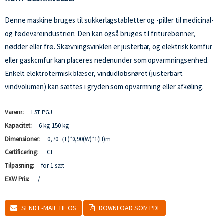
Denne maskine bruges til sukkerlagstabletter og -piller til medicinal-
og fødevareindustrien. Den kan også bruges til friturebønner,
nødder eller frø. Skævningsvinklen er justerbar, og elektrisk komfur
eller gaskomfur kan placeres nedenunder som opvarmningsenhed.
Enkelt elektrotermisk blæser, vindudløbsrøret (justerbart
vindvolumen) kan sættes i gryden som opvarmning eller afkøling.
Varenr:
LST PGJ
Kapacitet:
6 kg-150 kg
Dimensioner:
0,70（L)*0,90(W)*1(H)m
Certificering:
CE
Tilpasning:
for 1 sæt
EXW Pris:
/
SEND E-MAIL TIL OS
DOWNLOAD SOM PDF