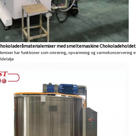
Chokoladeråmaterialemixer med smeltemaskine Chokoladeholde
demixer har funktioner som omrøring, opvarmning og varmekonservering er
l
detalje