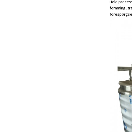
Hele process
formning, tr
forespørgse