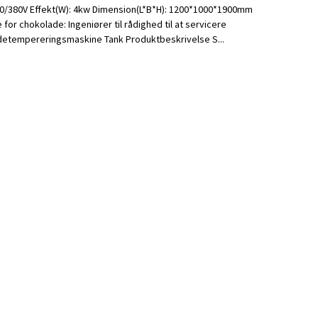
330/380V Effekt(W): 4kw Dimension(L*B*H): 1200*1000*1900mm
 for chokolade: Ingeniører til rådighed til at servicere
adetempereringsmaskine Tank Produktbeskrivelse S...