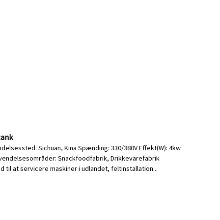
tank
ndelsessted: Sichuan, Kina Spænding: 330/380V Effekt(W): 4kw
Anvendelsesområder: Snackfoodfabrik, Drikkevarefabrik
il at servicere maskiner i udlandet, feltinstallation...