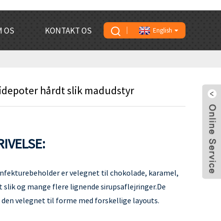
 OS
KONTAKT OS
English
depoter hårdt slik madudstyr
IVELSE:
nfekturebeholder er velegnet til chokolade, karamel,
dt slik og mange flere lignende sirupsaflejringer.De
 den velegnet til forme med forskellige layouts.