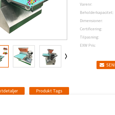
Varenr:
Beholderkapacitet:
Dimensioner:
Certificering:
Tilpasning:
EXW Pris:
SEND
tdetaljer
Produkt Tags