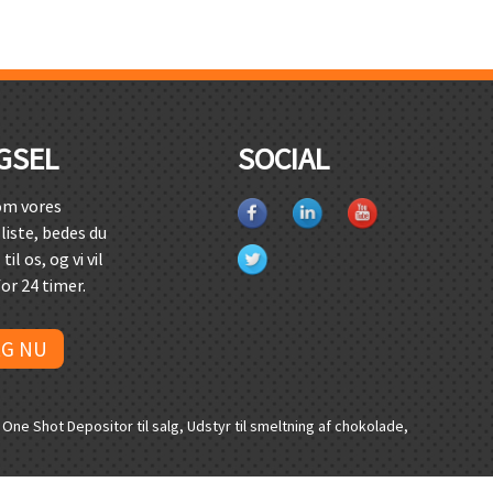
GSEL
SOCIAL
om vores
liste, bedes du
il os, og vi vil
or 24 timer.
G NU
,
One Shot Depositor til salg
,
Udstyr til smeltning af chokolade
,