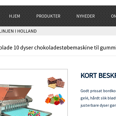
HJEM
PRODUKTER
NYHEDER
OM
LINJEN I HOLLAND
plade 10 dyser chokoladestøbemaskine til gummi
KORT BESKR
Godt prissat bordko
gelé, hårdt slik blø
justerbare dyser gør