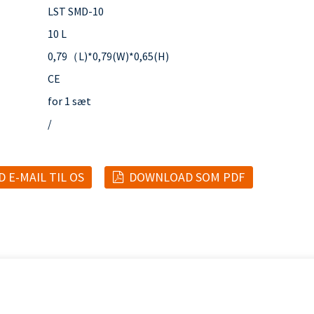
LST SMD-10
10 L
0,79（L)*0,79(W)*0,65(H)
CE
for 1 sæt
/
 E-MAIL TIL OS
DOWNLOAD SOM PDF