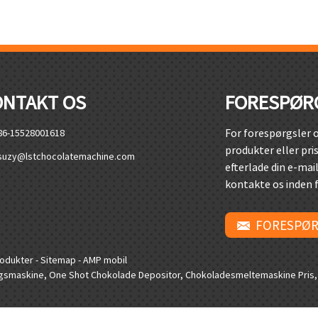
ONTAKT OS
FORESPØR
For forespørgsler 
86-15528001618
produkter eller pris
suzy@lstchocolatemachine.com
efterlade din e-mail t
kontakte os inden f
FORESPØR
rodukter
-
Sitemap
-
AMP mobil
gsmaskine
,
One Shot Chokolade Depositor
,
Chokoladesmeltemaskine Pris