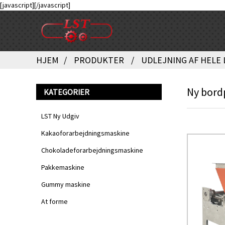
[javascript]
[/javascript]
HJEM
PRODUKTER
UDLEJNING AF HELE 
Ny bord
KATEGORIER
LST Ny Udgiv
Kakaoforarbejdningsmaskine
Chokoladeforarbejdningsmaskine
Pakkemaskine
Gummy maskine
At forme