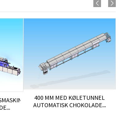
400 MM MED KØLETUNNEL
SMASKINE
AUTOMATISK CHOKOLADE...
E...
HÆLDN