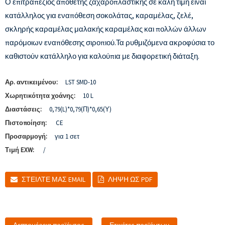
Ο επιτραπέζιος αποθέτης ζαχαροπλαστικής σε καλή τιμή είναι
κατάλληλος για εναπόθεση σοκολάτας, καραμέλας, ζελέ,
σκληρής καραμέλας μαλακής καραμέλας και πολλών άλλων
παρόμοιων εναπόθεσης σιροπιού.Τα ρυθμιζόμενα ακροφύσια το
καθιστούν κατάλληλο για καλούπια με διαφορετική διάταξη.
Αρ. αντικειμένου:
LST SMD-10
Χωρητικότητα χοάνης:
10 L
Διαστάσεις:
0,79(L)*0,79(Π)*0,65(Υ)
Πιστοποίηση:
CE
Προσαρμογή:
για 1 σετ
Τιμή EXW:
/
ΣΤΕΊΛΤΕ ΜΑΣ EMAIL
ΛΉΨΗ ΩΣ PDF