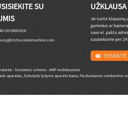
SISIEKITE SU
UŽKLAUSA
UMIS
Jei turite klausimų
gaminius ar kainora
86-15528001618
savo el. pašto adre
susisieksime per 24
suzy@lstchocolatemachine.com
TEISĖKITE
oduktai
-
Svetainės schema
-
AMP mobiliesiems
ado aparatas
,
Šokolado lydymo aparato kaina
,
Parduodamas vienkartinis in