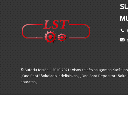
SU
M
© Autorių teisės – 2010-2021 : Visos teisės saugomos.
Karšti pr
„One Shot“ šokolado indėlininkas
,
„One Shot Depositor“ šokol
aparatas
,