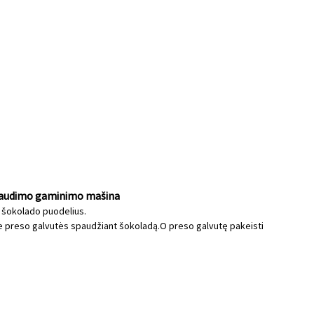
spaudimo gaminimo mašina
s šokolado puodelius.
ie preso galvutės spaudžiant šokoladą.O preso galvutę pakeisti