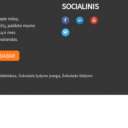
SOCIALINIS
 apie mūsų
štį, palikite mums
są ir mes
 valandas.
 DABAR
dėlininkas
,
Šokolado lydymo įranga
,
Šokolado šildymo