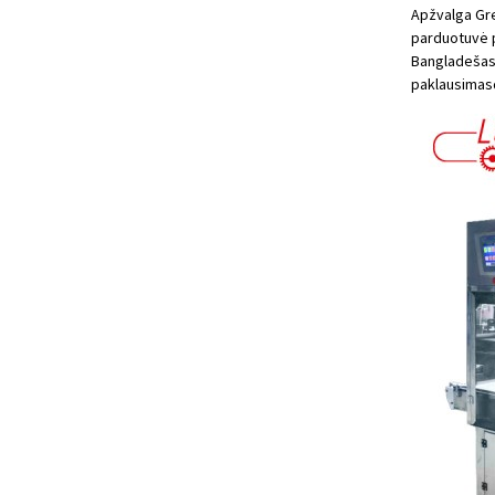
Apžvalga Gre
parduotuvė po
Bangladešas,
paklausimas