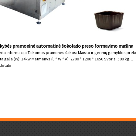
kybės pramoninė automatinė šokolado preso formavimo mašina
ita informacija Taikomos pramonės šakos: Maisto ir gėrimų gamyklos prekės
ta galia (W): 14kw Matmenys (L * W * A): 2700 * 1200 * 1650 Svoris: 500 kg. ..
detalė