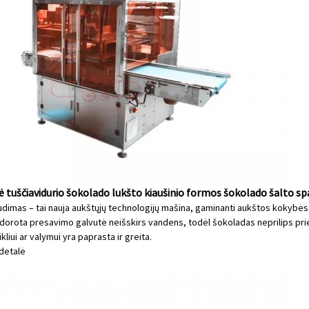
 tuščiavidurio šokolado lukšto kiaušinio formos šokolado šalto 
udimas – tai nauja aukštųjų technologijų mašina, gaminanti aukštos kokybė
pdorota presavimo galvutė neišskirs vandens, todėl šokoladas neprilips pr
kliui ar valymui yra paprasta ir greita.
detalė