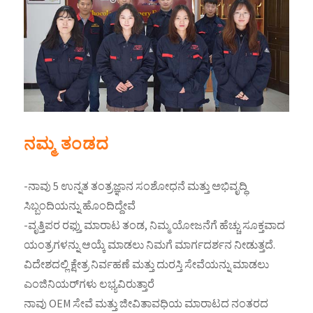
ನಮ್ಮ ತಂಡದ
-ನಾವು 5 ಉನ್ನತ ತಂತ್ರಜ್ಞಾನ ಸಂಶೋಧನೆ ಮತ್ತು ಅಭಿವೃದ್ಧಿ
ಸಿಬ್ಬಂದಿಯನ್ನು ಹೊಂದಿದ್ದೇವೆ
-ವೃತ್ತಿಪರ ರಫ್ತು ಮಾರಾಟ ತಂಡ, ನಿಮ್ಮ ಯೋಜನೆಗೆ ಹೆಚ್ಚು ಸೂಕ್ತವಾದ
ಯಂತ್ರಗಳನ್ನು ಆಯ್ಕೆ ಮಾಡಲು ನಿಮಗೆ ಮಾರ್ಗದರ್ಶನ ನೀಡುತ್ತದೆ.
ವಿದೇಶದಲ್ಲಿ ಕ್ಷೇತ್ರ ನಿರ್ವಹಣೆ ಮತ್ತು ದುರಸ್ತಿ ಸೇವೆಯನ್ನು ಮಾಡಲು
ಎಂಜಿನಿಯರ್‌ಗಳು ಲಭ್ಯವಿರುತ್ತಾರೆ
ನಾವು OEM ಸೇವೆ ಮತ್ತು ಜೀವಿತಾವಧಿಯ ಮಾರಾಟದ ನಂತರದ