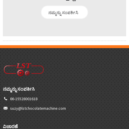
ನಮ್ಮನ್ನು ಸಂಪರ್ಕಿಸಿ
ನಮ್ಮನ್ನು ಸಂಪರ್ಕಿಸಿ
86-15528001618
suzy@lstchocolatemachine.com
ವಿಚಾರಣೆ