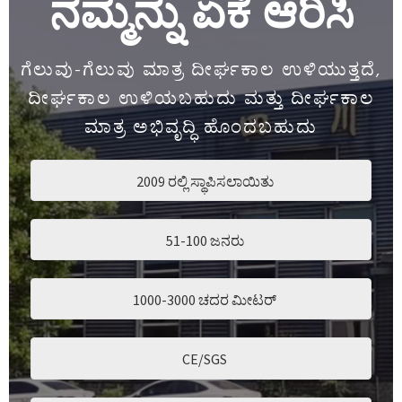
ನಮ್ಮನ್ನು ಏಕೆ ಆರಿಸಿ
ಗೆಲುವು-ಗೆಲುವು ಮಾತ್ರ ದೀರ್ಘಕಾಲ ಉಳಿಯುತ್ತದೆ,
ದೀರ್ಘಕಾಲ ಉಳಿಯಬಹುದು ಮತ್ತು ದೀರ್ಘಕಾಲ
ಮಾತ್ರ ಅಭಿವೃದ್ಧಿ ಹೊಂದಬಹುದು
2009 ರಲ್ಲಿ ಸ್ಥಾಪಿಸಲಾಯಿತು
51-100 ಜನರು
1000-3000 ಚದರ ಮೀಟರ್
CE/SGS