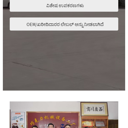
ವಿಶೇಷ ಉಪಕರಣಗಳು
OEM/ಖರೀದಿದಾರರ ಲೇಬಲ್ ಅನ್ನು ನೀಡಲಾಗಿದೆ