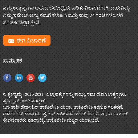
ನಮ್ಮ ಉತ್ಪನ್ನಗಳು ಅಥವಾ ಬೆಲೆಪಟ್ಟಿಯ ಕುರಿತು ವಿಚಾರಣೆಗಾಗಿ, ದಯವಿಟ್ಟು
ನಿಮ್ಮ ಇಮೇಲ್ ಅನ್ನು ನಮಗೆ ಕಳುಹಿಸಿ ಮತ್ತು ನಾವು 24 ಗಂಟೆಗಳ ಒಳಗೆ
ಸಂಪರ್ಕದಲ್ಲಿರುತ್ತೇವೆ.
ಈಗ ವಿಚಾರಣೆ
ಸಾಮಾಜಿಕ
© ಕೃತಿಸ್ವಾಮ್ಯ - 2010-2021 : ಎಲ್ಲಾ ಹಕ್ಕುಗಳನ್ನು ಕಾಯ್ದಿರಿಸಲಾಗಿದೆ.
ಬಿಸಿ ಉತ್ಪನ್ನಗಳು
-
ಸೈಟ್ಮ್ಯಾಪ್
-
AMP ಮೊಬೈಲ್
ಒನ್ ಶಾಟ್ ಡೆಪಾಸಿಟರ್ ಚಾಕೊಲೇಟ್ ಯಂತ್ರ
,
ಚಾಕೊಲೇಟ್ ಕರಗುವ ಸಲಕರಣೆ
,
ಚಾಕೊಲೇಟ್ ತಾಪನ ಯಂತ್ರ
,
ಒನ್ ಶಾಟ್ ಚಾಕೊಲೇಟ್ ಠೇವಣಿದಾರ
,
ಒಂದು ಶಾಟ್
ಠೇವಣಿದಾರರು ಮಾರಾಟಕ್ಕೆ
,
ಚಾಕೊಲೇಟ್ ಮೆಲ್ಟರ್ ಯಂತ್ರ ಬೆಲೆ
,