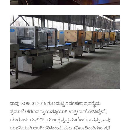
ನಾವು ISO9001 2015 ಗುಣಮಟ್ಟ ನಿರ್ವಹಣಾ ವ್ಯವಸ್ಥೆಯ
ಪ್ರಮಾಣೀಕರಣವನ್ನು ಯಶಸ್ವಿಯಾಗಿ ಉತ್ತೀರ್ಣಗೊಳಿಸಿದ್ದೇವೆ,
ಯುರೋಪಿಯನ್ CE ಯ ಉತ್ಪನ್ನ ಪ್ರಮಾಣೀಕರಣವನ್ನು ನಾವು
ಯಶಸ್ವಿಯಾಗಿ ಅಂಗೀಕರಿಸಿದ್ದೇವೆ, ನಮ್ಮ ತನಿಖಾಧಿಕಾರಿಗಳು ಪ್ರತಿ