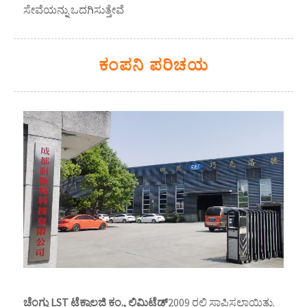
ಸೇವೆಯನ್ನು ಒದಗಿಸುತ್ತೇವೆ
ಕಂಪನಿ ಪರಿಚಯ
ಚೆಂಗ್ಡು LST ಟೆಕ್ನಾಲಜಿ ಕಂ., ಲಿಮಿಟೆಡ್
2009 ರಲ್ಲಿ ಸ್ಥಾಪಿಸಲಾಯಿತು.