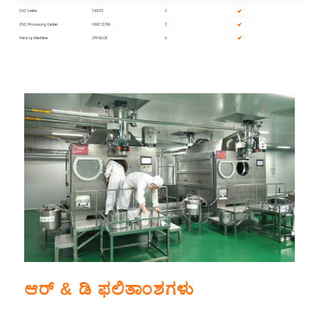
ಆರ್ & ಡಿ ಫಲಿತಾಂಶಗಳು