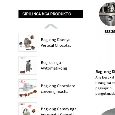
GIPILI NGA MGA PRODUKTO
Bag-ong Disenyo
Vertical Chocola...
Bug-os nga
Awtomatikong
Bag-ong Dis
Chocolate C...
Ang bertikal
Pinaagi sa e
Bag-ong Chocolate
pagkapino.
covering mach...
pangutana
d
Bag-ong Gamay nga
Automatic Chocola...