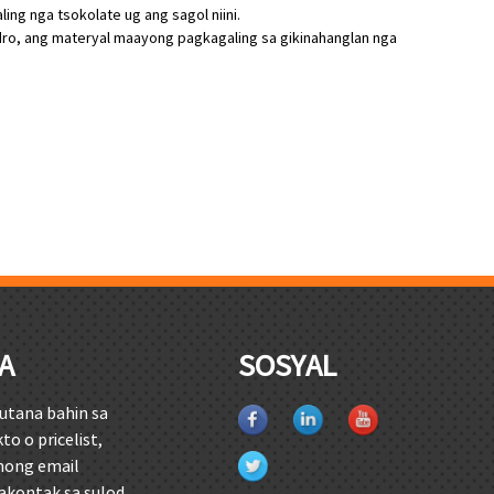
ing nga tsokolate ug ang sagol niini.
lindro, ang materyal maayong pagkagaling sa gikinahanglan nga
A
SOSYAL
utana bahin sa
 o pricelist,
imong email
kontak sa sulod