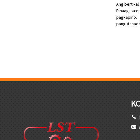
Ang bertikal
Pinaagi sa e
pagkapino.
pangutana
d
KO