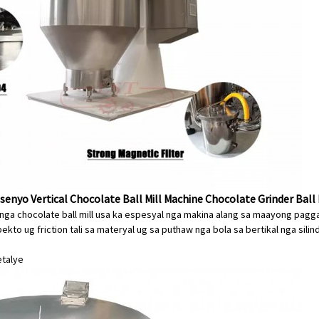
enyo Vertical Chocolate Ball Mill Machine Chocolate Grinder Ball
 nga chocolate ball mill usa ka espesyal nga makina alang sa maayong paggal
pekto ug friction tali sa materyal ug sa puthaw nga bola sa bertikal nga si
etalye