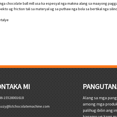
 nga chocolate ball mill usa ka espesyal nga makina alang sa maayong paggal
pekto ug friction tali sa materyal ug sa puthaw nga bola sa bertikal nga si
etalye
NTAKA MI
PANGUTAN
Alang sa mga pang
86-15528001618
among mga produkto
suzy@lstchocolatemachine.com
palihug ibilin ang 
kanamo ug kami ma