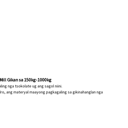
 Mill Gikan sa 150kg-1000kg
ing nga tsokolate ug ang sagol niini.
lindro, ang materyal maayong pagkagaling sa gikinahanglan nga