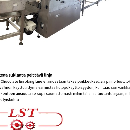
eaa suklaata peittävä linja
Chocolate Enrobing Line ei ainoastaan ​​takaa poikkeuksellisia pinnoitust
vällinen käyttöliittymä varmistaa helppokäyttöisyyden, kun taas sen vankk
kenteen ansiosta se sopii saumattomasti mihin tahansa tuotantolinjaan, mik
sityiskohta