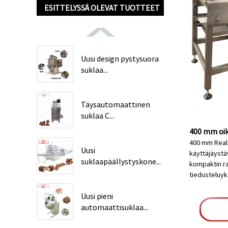
ESITTELYSSÄ OLEVAT TUOTTEET
Uusi design pystysuora
suklaa...
Täysautomaattinen
suklaa C...
400 mm oik
400 mm Real 
Uusi
käyttäjäystä
suklaapäällystyskone...
kompaktin ra
tiedustelu
yk
Uusi pieni
automaattisuklaa...