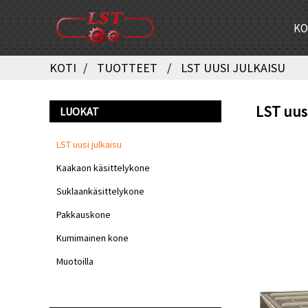
KO
KOTI
TUOTTEET
LST UUSI JULKAISU
LST uusi
LUOKAT
LST uusi julkaisu
Kaakaon käsittelykone
Suklaankäsittelykone
Pakkauskone
Kumimainen kone
Muotoilla