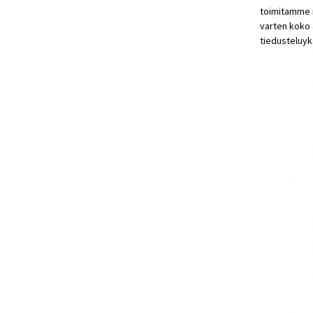
toimitamme m
varten koko 
tiedustelu
yk