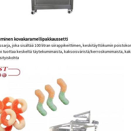
minen kovakaramellipakkaussetti
arja, joka sisältää 100 litran siirappikeittimen, keskitäyttökumin poistokon
oi tuottaa keskeltä täytekumimaista, kaksoisväristä/kerroskumimaista, kak
sityiskohta