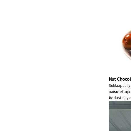
Nut Chocol
Suklaapäälly
paisutettuja 
tiedustelu
yk