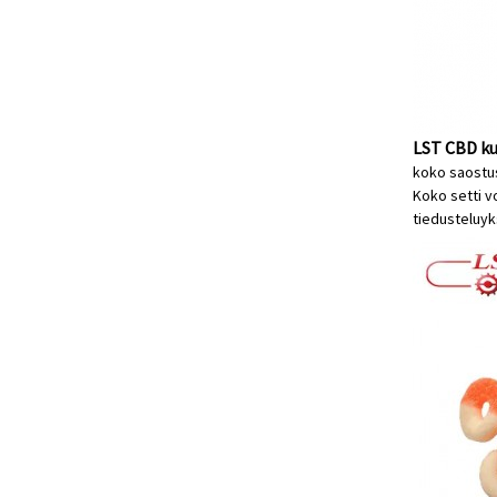
LST CBD ku
koko saostuss
Koko setti v
tiedustelu
yk