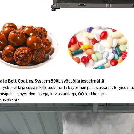
ate Belt Coating System 500L syöttöjärjestelmällä
styskonetta ja suklaankiillotuskonetta käytetään pääasiassa täytetyissä tuo
riisipalloja, hyytelömakkeja, kovia karkkeja, QQ-karkkeja jne.
sityiskohta