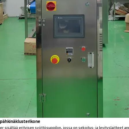
pähkinäklusterikone
er sisältää erityisen syöttösuppilon, jossa on sekoitus- ja levityslaitteet