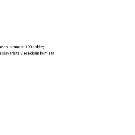
een ja muotti 100 kpl:lle;
soisväristä vierekkäin kumista