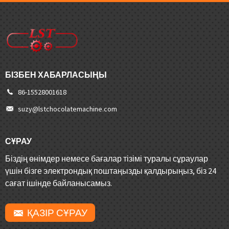
БІЗБЕН ХАБАРЛАСЫҢЫ
86-15528001618
suzy@lstchocolatemachine.com
СҰРАУ
Біздің өнімдер немесе бағалар тізімі туралы сұраулар
үшін бізге электрондық поштаңызды қалдырыңыз, біз 24
сағат ішінде байланысамыз.
ҚАЗІР СҰРАУ