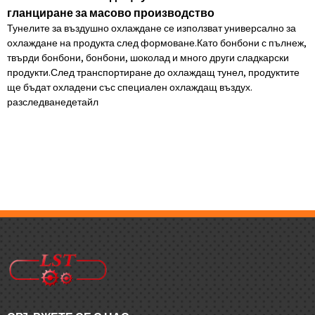
гланциране за масово производство
Тунелите за въздушно охлаждане се използват универсално за
охлаждане на продукта след формоване.Като бонбони с пълнеж,
твърди бонбони, бонбони, шоколад и много други сладкарски
продукти.След транспортиране до охлаждащ тунел, продуктите
ще бъдат охладени със специален охлаждащ въздух.
разследване
детайл