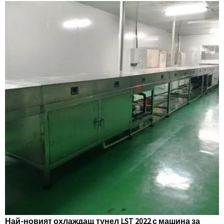
Най-новият охлаждащ тунел LST 2022 с машина за