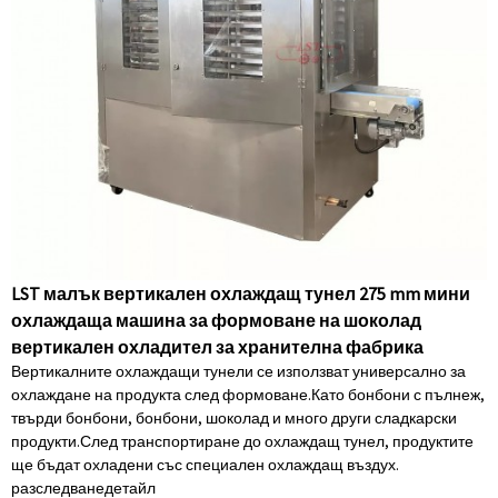
LST малък вертикален охлаждащ тунел 275 mm мини
охлаждаща машина за формоване на шоколад
вертикален охладител за хранителна фабрика
Вертикалните охлаждащи тунели се използват универсално за
охлаждане на продукта след формоване.Като бонбони с пълнеж,
твърди бонбони, бонбони, шоколад и много други сладкарски
продукти.След транспортиране до охлаждащ тунел, продуктите
ще бъдат охладени със специален охлаждащ въздух.
разследване
детайл