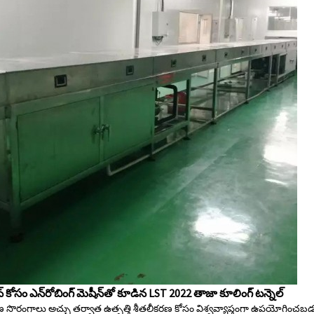
్షన్ కోసం ఎన్‌రోబింగ్ మెషీన్‌తో కూడిన LST 2022 తాజా కూలింగ్ టన్నెల్
ణ సొరంగాలు అచ్చు తర్వాత ఉత్పత్తి శీతలీకరణ కోసం విశ్వవ్యాప్తంగా ఉపయోగించబడ