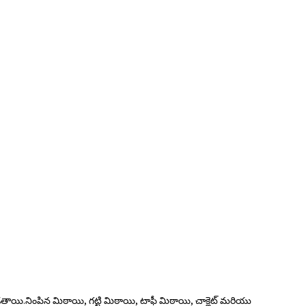
తాయి.నింపిన మిఠాయి, గట్టి మిఠాయి, టాఫీ మిఠాయి, చాక్లెట్ మరియు