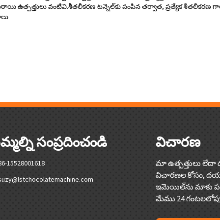
ాయి ఉత్పత్తులు వంటివి.శీతలీకరణ టన్నెల్‌కు పంపిన తర్వాత, ప్రత్యేక శీతలీకరణ గా
ాలు
్మల్ని సంప్రదించండి
విచారణ
మా ఉత్పత్తులు లేదా 
86-15528001618
విచారణల కోసం, దయ
suzy@lstchocolatemachine.com
ఇమెయిల్‌ను మాకు 
మేము 24 గంటలలోపు స