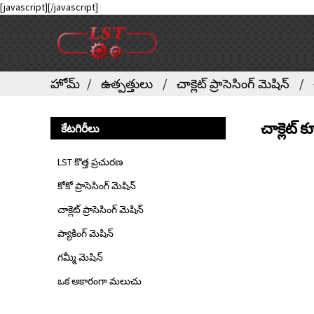
[javascript]
[/javascript]
హోమ్
ఉత్పత్తులు
చాక్లెట్ ప్రాసెసింగ్ మెషిన్
చాక్లెట్ 
కేటగిరీలు
LST కొత్త ప్రచురణ
కోకో ప్రాసెసింగ్ మెషిన్
చాక్లెట్ ప్రాసెసింగ్ మెషిన్
ప్యాకింగ్ మెషిన్
గమ్మీ మెషిన్
ఒక ఆకారంగా మలుచు