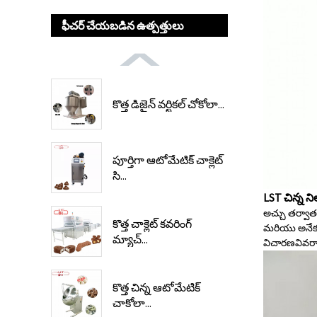
ఫీచర్ చేయబడిన ఉత్పత్తులు
కొత్త డిజైన్ వర్టికల్ చోకోలా...
పూర్తిగా ఆటోమేటిక్ చాక్లెట్
సి...
LST చిన్న ని
అచ్చు తర్వాత
కొత్త చాక్లెట్ కవరింగ్
మరియు అనేక ఇ
మ్యాచ్...
విచారణ
వివర
కొత్త చిన్న ఆటోమేటిక్
చాకోలా...