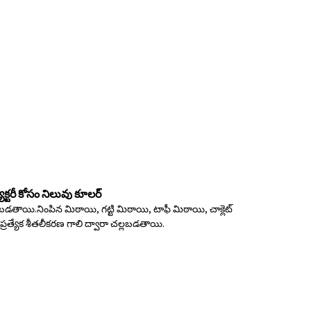
ాక్టరీ కోసం నిలువు కూలర్
డతాయి.నింపిన మిఠాయి, గట్టి మిఠాయి, టాఫీ మిఠాయి, చాక్లెట్
్రత్యేక శీతలీకరణ గాలి ద్వారా చల్లబడతాయి.