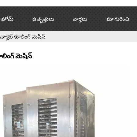
హోమ్
ఉత్పత్తులు
వార్తలు
మా గురించి
చాక్లెట్ కూలింగ్ మెషిన్
కూలింగ్ మెషిన్