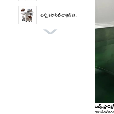
చిన్న కెపాసిటీ చాక్లెట్ టె...
బల్క్ ప్రొడక
గాలి శీతలీకర