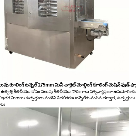
లువు కూలింగ్ టన్నెల్ 275mm మినీ చాక్లెట్ మోల్డింగ్ కూలింగ్ మెషిన్ ఫుడ్ ఫ్య
 ఉత్పత్తి శీతలీకరణ కోసం నిలువు శీతలీకరణ సొరంగాలు విశ్వవ్యాప్తంగా ఉపయోగించబ
తర మిఠాయి ఉత్పత్తులు వంటివి.శీతలీకరణ టన్నెల్‌కు పంపిన తర్వాత, ఉత్పత్తులు ప
ాలు