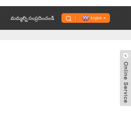
మమ్మల్ని సంప్రదించండి
English