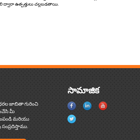
లి ద్వారా ఉత్పత్తులు చల్లబడతాయి.
సామాజిక
ధరల జాబితా గురించి
చేసి మీ
పంపండి మరియు
ంప్రదిస్తాము.