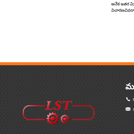
అనేక ఇతర మిఠ
విచారణ
వివర
మమ