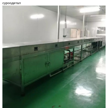
суроо
детал