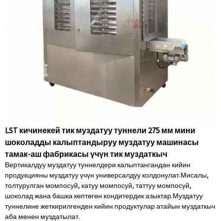
LST кичинекей тик муздатуу туннели 275 мм мини
шоколадды калыптандыруу муздатуу машинасы
тамак-аш фабрикасы үчүн тик муздаткыч
Вертикалдуу муздатуу туннелдери калыптангандан кийин
продукцияны муздатуу үчүн универсалдуу колдонулат.Мисалы,
толтурулган момпосуй, катуу момпосуй, таттуу момпосуй,
шоколад жана башка көптөгөн кондитердик азыктар.Муздатуу
туннелине жеткирилгенден кийин продуктулар атайын муздаткыч
аба менен муздатылат.