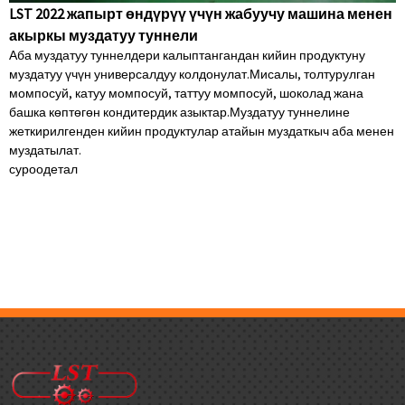
LST 2022 жапырт өндүрүү үчүн жабуучу машина менен
акыркы муздатуу туннели
Аба муздатуу туннелдери калыптангандан кийин продуктуну
муздатуу үчүн универсалдуу колдонулат.Мисалы, толтурулган
момпосуй, катуу момпосуй, таттуу момпосуй, шоколад жана
башка көптөгөн кондитердик азыктар.Муздатуу туннелине
жеткирилгенден кийин продуктулар атайын муздаткыч аба менен
муздатылат.
суроо
детал