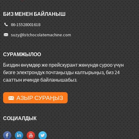
БИЗ МЕНЕН БАЙЛАНЫШ
86-15528001618
suzy@lstchocolatemachine.com
СУРАМЖЫЛОО
Биздин өнүмдөр же прейскурант жөнүндө суроо үчүн
бизге электрондук почтаңызды калтырыңыз, биз 24
сааттын ичинде байланышабыз.
АЗЫР СУРАҢЫЗ
СОЦИАЛДЫК