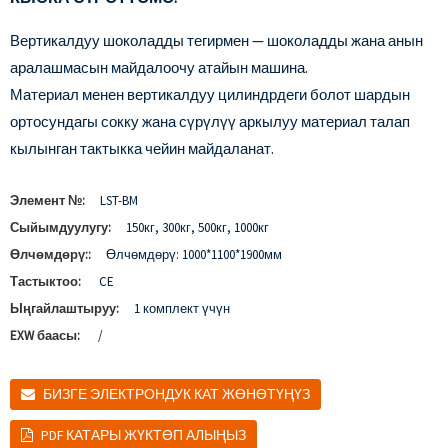
Вертикалдуу шоколадды тегирмен — шоколадды жана анын
аралашмасын майдалоочу атайын машина.
Материал менен вертикалдуу цилиндрдеги болот шардын
ортосундагы сокку жана сүрүлүү аркылуу материал талап
кылынган тактыкка чейин майдаланат.
Элемент №:
LST-BM
Сыйымдуулугу:
150кг, 300кг, 500кг, 1000кг
Өлчөмдөрү::
Өлчөмдөрү: 1000*1100*1900мм
Тастыктоо:
CE
Ыңгайлаштыруу:
1 комплект үчүн
EXW баасы:
/
БИЗГЕ ЭЛЕКТРОНДУК КАТ ЖӨНӨТҮҢҮЗ
PDF КАТАРЫ ЖҮКТӨП АЛЫҢЫЗ