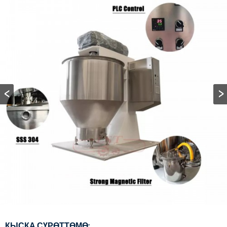
КЫСКА СҮРӨТТӨМӨ: