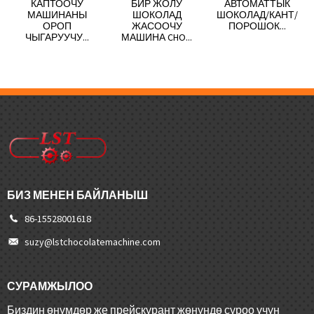
КАПТООЧУ
БИР ЖОЛУ
АВТОМАТТЫК
МАШИНАНЫ
ШОКОЛАД
ШОКОЛАД/КАНТ/
ОРОП
ЖАСООЧУ
ПОРОШОК...
ЧЫГАРУУЧУ...
МАШИНА CHO...
БИЗ МЕНЕН БАЙЛАНЫШ
86-15528001618
suzy@lstchocolatemachine.com
СУРАМЖЫЛОО
Биздин өнүмдөр же прейскурант жөнүндө суроо үчүн