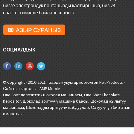
бизге электрондук почтаңызды калтырыңыз, биз 24
сааттын ичинде байланышабыз.
АЗЫР СУРАҢЫЗ
СОЦИАЛДЫК
© Copyright - 2010-2021 : Бардык укуктар корголгон.
Hot Products
-
Сайттын картасы
-
AMP Mobile
One Shot депозиттик шоколад машинасы
,
One Shot Chocolate
Depositor
,
Шоколад эритүүчү машина баасы
,
Шоколад жылытуу
машинасы
,
Шоколадды эритүүчү жабдуулар
,
Сатуу үчүн бир атып
аманатчы
,