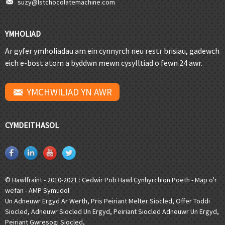
suzy@lstchocolatemachine.com
YMHOLIAD
Ar gyfer ymholiadau am ein cynnyrch neu restr brisiau, gadewch
eich e-bost atom a byddwn mewn cysylltiad o fewn 24 awr.
YMCHWILIAD YN AWR
CYMDEITHASOL
© Hawlfraint - 2010-2021 : Cedwir Pob Hawl.
Cynhyrchion Poeth
-
Map o'r
wefan
-
AMP Symudol
Un Adneuwr Ergyd Ar Werth
,
Pris Peiriant Melter Siocled
,
Offer Toddi
Siocled
,
Adneuwr Siocled Un Ergyd
,
Peiriant Siocled Adneuwr Un Ergyd
,
Peiriant Gwresogi Siocled
,