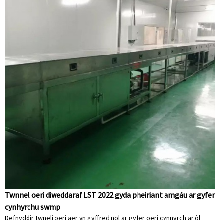
Twnnel oeri diweddaraf LST 2022 gyda pheiriant amgáu ar gyfer
cynhyrchu swmp
Defnyddir twneli oeri aer yn gyffredinol ar gyfer oeri cynnyrch ar ôl