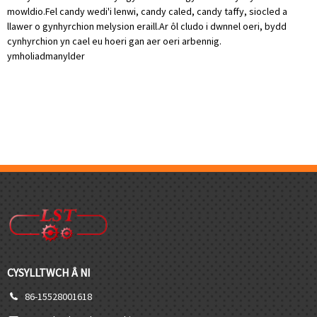
mowldio.Fel candy wedi'i lenwi, candy caled, candy taffy, siocled a
llawer o gynhyrchion melysion eraill.Ar ôl cludo i dwnnel oeri, bydd
cynhyrchion yn cael eu hoeri gan aer oeri arbennig.
ymholiad
manylder
CYSYLLTWCH Â NI
86-15528001618