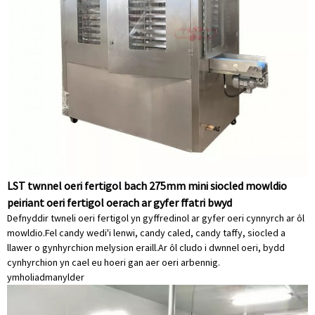
LST twnnel oeri fertigol bach 275mm mini siocled mowldio
peiriant oeri fertigol oerach ar gyfer ffatri bwyd
Defnyddir twneli oeri fertigol yn gyffredinol ar gyfer oeri cynnyrch ar ôl
mowldio.Fel candy wedi'i lenwi, candy caled, candy taffy, siocled a
llawer o gynhyrchion melysion eraill.Ar ôl cludo i dwnnel oeri, bydd
cynhyrchion yn cael eu hoeri gan aer oeri arbennig.
ymholiad
manylder