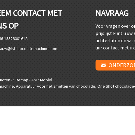
EEM CONTACT MET
NAVRAAG
NS OP
Voor vragen over o
prijslijst kunt u uw
86-15528001618
achterlaten en wij
uur contact met u 
suzy@lstchocolatemachine.com
ONDERZO
ducten
-
Sitemap
-
AMP Mobiel
machine
,
Apparatuur voor het smelten van chocolade
,
One Shot chocolad