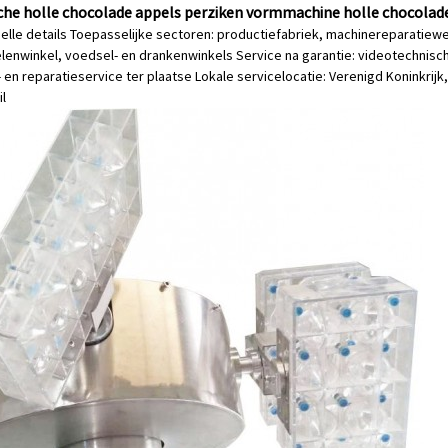
he holle chocolade appels perziken vormmachine holle chocolad
elle details Toepasselijke sectoren: productiefabriek, machinereparatiewe
enwinkel, voedsel- en drankenwinkels Service na garantie: videotechnisc
n reparatieservice ter plaatse Lokale servicelocatie: Verenigd Koninkrijk, F
il