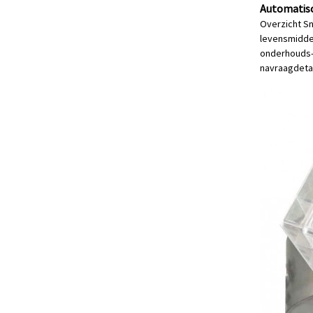
Automatisc
Overzicht Sn
levensmiddel
onderhouds- e
navraag
deta