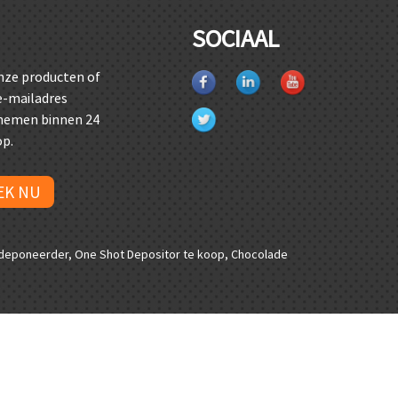
SOCIAAL
nze producten of
 e-mailadres
 nemen binnen 24
op.
EK NU
edeponeerder
,
One Shot Depositor te koop
,
Chocolade