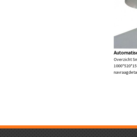
Automatisc
Overzicht Sn
1000*520*150
navraag
deta