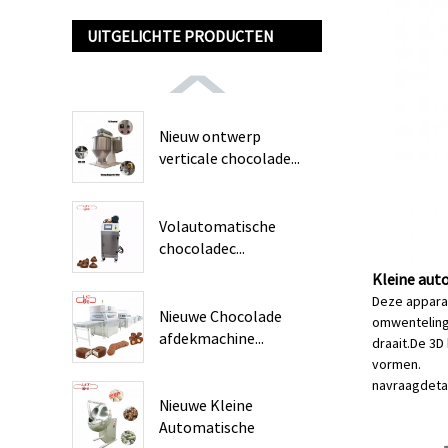
UITGELICHTE PRODUCTEN
Nieuw ontwerp
verticale chocolade...
Volautomatische
chocoladec...
Kleine aut
Deze apparat
Nieuwe Chocolade
omwentelings
afdekmachine...
draait.De 3
vormen.
navraag
deta
Nieuwe Kleine
Automatische