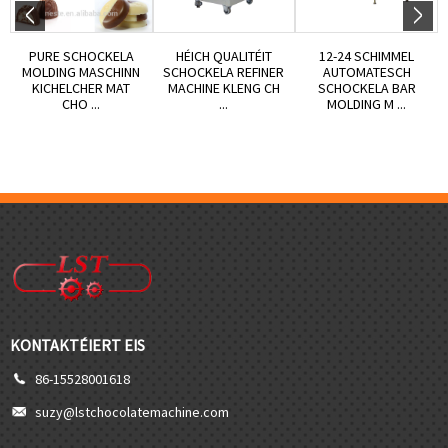
PURE SCHOCKELA
HÉICH QUALITÉIT
12-24 SCHIMMEL
MOLDING MASCHINN
SCHOCKELA REFINER
AUTOMATESCH
KICHELCHER MAT
MACHINE KLENG CH
SCHOCKELA BAR
CHO ...
...
MOLDING M ...
KONTAKTÉIERT EIS
86-15528001618
suzy@lstchocolatemachine.com