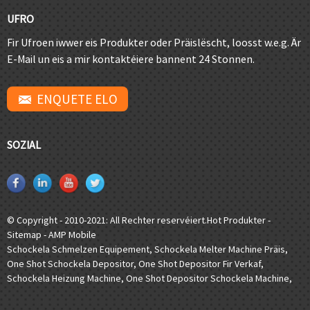
UFRO
Fir Ufroen iwwer eis Produkter oder Präislëscht, loosst w.e.g. Är
E-Mail un eis a mir kontaktéiere bannent 24 Stonnen.
ENQUETE ELO
SOZIAL
© Copyright - 2010-2021: All Rechter reservéiert.
Hot Produkter
-
Sitemap
-
AMP Mobile
Schockela Schmelzen Equipement
,
Schockela Melter Machine Präis
,
One Shot Schockela Depositor
,
One Shot Depositor Fir Verkaf
,
Schockela Heizung Machine
,
One Shot Depositor Schockela Machine
,