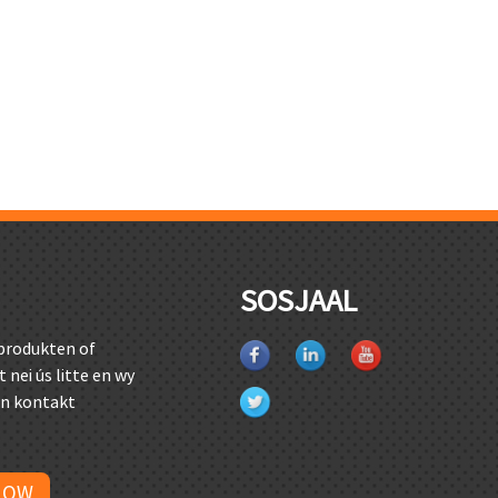
SOSJAAL
 produkten of
st nei ús litte en wy
en kontakt
NOW