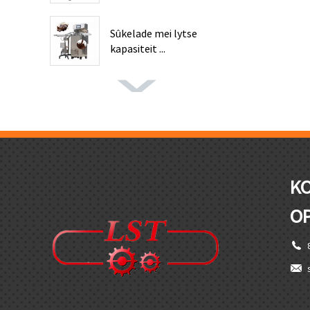
Sûkelade mei lytse
kapasiteit ...
KO
O