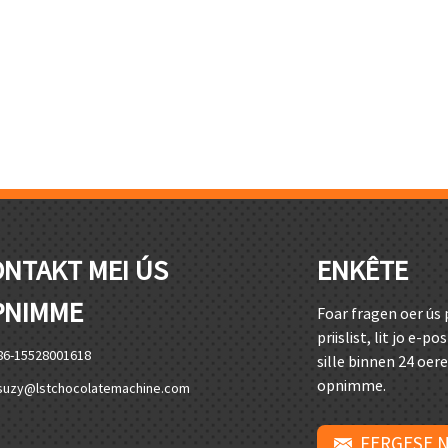
NTAKT MEI ÚS
ENKÊTE
PNIMME
Foar fragen oer ús
priislist, lit jo e-po
86-15528001618
sille binnen 24 oer
opnimme.
suzy@lstchocolatemachine.com
FERGESE 