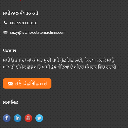
ਸਾਡੇ ਨਾਲ ਸੰਪਰਕ ਕਰੋ
86-15528001618
suzy@lstchocolatemachine.com
ਪੜਤਾਲ
ਸਾਡੇ ਉਤਪਾਦਾਂ ਜਾਂ ਕੀਮਤ ਸੂਚੀ ਬਾਰੇ ਪੁੱਛਗਿੱਛ ਲਈ, ਕਿਰਪਾ ਕਰਕੇ ਸਾਨੂੰ
ਆਪਣੀ ਈਮੇਲ ਛੱਡੋ ਅਤੇ ਅਸੀਂ 24 ਘੰਟਿਆਂ ਦੇ ਅੰਦਰ ਸੰਪਰਕ ਵਿੱਚ ਰਹਾਂਗੇ।
ਹੁਣੇ ਪੁੱਛਗਿੱਛ ਕਰੋ
ਸਮਾਜਿਕ