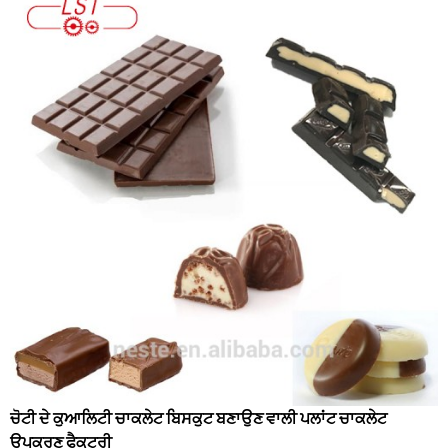
ਚੋਟੀ ਦੇ ਕੁਆਲਿਟੀ ਚਾਕਲੇਟ ਬਿਸਕੁਟ ਬਣਾਉਣ ਵਾਲੀ ਪਲਾਂਟ ਚਾਕਲੇਟ
ਉਪਕਰਣ ਫੈਕਟਰੀ