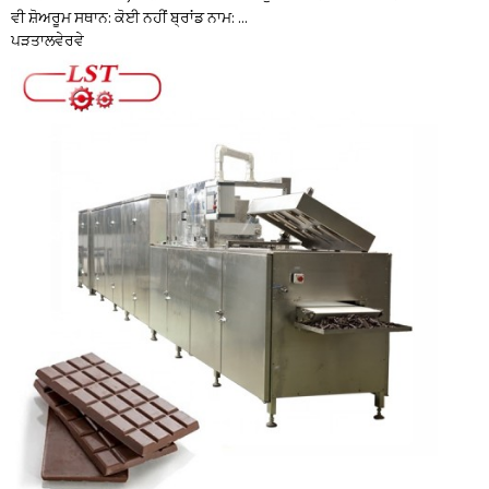
ਵੀ ਸ਼ੋਅਰੂਮ ਸਥਾਨ: ਕੋਈ ਨਹੀਂ ਬ੍ਰਾਂਡ ਨਾਮ: ...
ਪੜਤਾਲ
ਵੇਰਵੇ