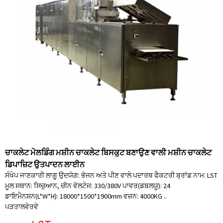
ਚਾਕਲੇਟ ਮੋਲਡਿੰਗ ਮਸ਼ੀਨ ਚਾਕਲੇਟ ਬਿਸਕੁਟ ਬਣਾਉਣ ਵਾਲੀ ਮਸ਼ੀਨ ਚਾਕਲੇਟ
ਡਿਪਾਜ਼ਿਟ ਉਤਪਾਦਨ ਲਾਈਨ
ਸੰਖੇਪ ਜਾਣਕਾਰੀ ਲਾਗੂ ਉਦਯੋਗ: ਭੋਜਨ ਅਤੇ ਪੀਣ ਵਾਲੇ ਪਦਾਰਥ ਫੈਕਟਰੀ ਬ੍ਰਾਂਡ ਨਾਮ: LST
ਮੂਲ ਸਥਾਨ: ਸਿਚੁਆਨ, ਚੀਨ ਵੋਲਟੇਜ: 330/380V ਪਾਵਰ(ਡਬਲਯੂ): 24
ਡਾਇਮੈਨਸ਼ਨ(L*W*H): 18000*1500*1900mm ਵਜ਼ਨ: 4000KG ..
ਪੜਤਾਲ
ਵੇਰਵੇ