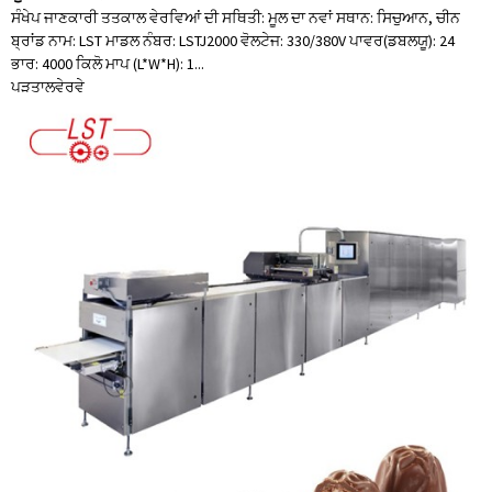
ਸੰਖੇਪ ਜਾਣਕਾਰੀ ਤਤਕਾਲ ਵੇਰਵਿਆਂ ਦੀ ਸਥਿਤੀ: ਮੂਲ ਦਾ ਨਵਾਂ ਸਥਾਨ: ਸਿਚੁਆਨ, ਚੀਨ
ਬ੍ਰਾਂਡ ਨਾਮ: LST ਮਾਡਲ ਨੰਬਰ: LSTJ2000 ਵੋਲਟੇਜ: 330/380V ਪਾਵਰ(ਡਬਲਯੂ): 24
ਭਾਰ: 4000 ਕਿਲੋ ਮਾਪ (L*W*H): 1...
ਪੜਤਾਲ
ਵੇਰਵੇ