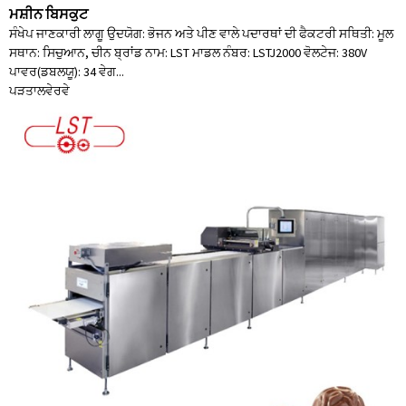
ਮਸ਼ੀਨ ਬਿਸਕੁਟ
ਸੰਖੇਪ ਜਾਣਕਾਰੀ ਲਾਗੂ ਉਦਯੋਗ: ਭੋਜਨ ਅਤੇ ਪੀਣ ਵਾਲੇ ਪਦਾਰਥਾਂ ਦੀ ਫੈਕਟਰੀ ਸਥਿਤੀ: ਮੂਲ
ਸਥਾਨ: ਸਿਚੁਆਨ, ਚੀਨ ਬ੍ਰਾਂਡ ਨਾਮ: LST ਮਾਡਲ ਨੰਬਰ: LSTJ2000 ਵੋਲਟੇਜ: 380V
ਪਾਵਰ(ਡਬਲਯੂ): 34 ਵੇਗ...
ਪੜਤਾਲ
ਵੇਰਵੇ