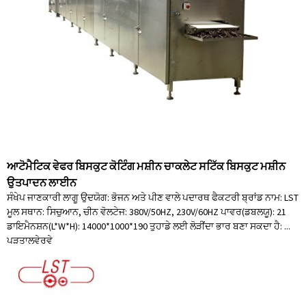
ਆਟੋਮੈਟਿਕ ਵੇਫਰ ਬਿਸਕੁਟ ਕੋਟਿੰਗ ਮਸ਼ੀਨ ਚਾਕਲੇਟ ਸਟਿੱਕ ਬਿਸਕੁਟ ਮਸ਼ੀਨ
ਉਤਪਾਦਨ ਲਾਈਨ
ਸੰਖੇਪ ਜਾਣਕਾਰੀ ਲਾਗੂ ਉਦਯੋਗ: ਭੋਜਨ ਅਤੇ ਪੀਣ ਵਾਲੇ ਪਦਾਰਥ ਫੈਕਟਰੀ ਬ੍ਰਾਂਡ ਨਾਮ: LST
ਮੂਲ ਸਥਾਨ: ਸਿਚੁਆਨ, ਚੀਨ ਵੋਲਟੇਜ: 380V/50HZ, 230V/60HZ ਪਾਵਰ(ਡਬਲਯੂ): 21
ਡਾਇਮੈਨਸ਼ਨ(L*W*H): 14000*1000*190 ਤੁਹਾਡੇ ਲਈ ਲੋੜੀਂਦਾ ਭਾਰ ਬਣਾ ਸਕਦਾ ਹੈ: ...
ਪੜਤਾਲ
ਵੇਰਵੇ