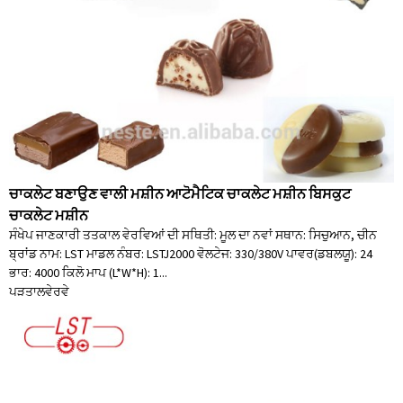
ਚਾਕਲੇਟ ਬਣਾਉਣ ਵਾਲੀ ਮਸ਼ੀਨ ਆਟੋਮੈਟਿਕ ਚਾਕਲੇਟ ਮਸ਼ੀਨ ਬਿਸਕੁਟ
ਚਾਕਲੇਟ ਮਸ਼ੀਨ
ਸੰਖੇਪ ਜਾਣਕਾਰੀ ਤਤਕਾਲ ਵੇਰਵਿਆਂ ਦੀ ਸਥਿਤੀ: ਮੂਲ ਦਾ ਨਵਾਂ ਸਥਾਨ: ਸਿਚੁਆਨ, ਚੀਨ
ਬ੍ਰਾਂਡ ਨਾਮ: LST ਮਾਡਲ ਨੰਬਰ: LSTJ2000 ਵੋਲਟੇਜ: 330/380V ਪਾਵਰ(ਡਬਲਯੂ): 24
ਭਾਰ: 4000 ਕਿਲੋ ਮਾਪ (L*W*H): 1...
ਪੜਤਾਲ
ਵੇਰਵੇ