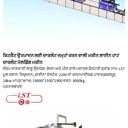
ਕਿਟਕੈਟ ਉਤਪਾਦਨ ਲਈ ਚਾਕਲੇਟ ਜਮ੍ਹਾਂ ਕਰਨ ਵਾਲੀ ਮਸ਼ੀਨ ਲਾਈਨ ਹਾਟ
ਚਾਕਲੇਟ ਮੋਲਡਿੰਗ ਮਸ਼ੀਨ
ਸੰਖੇਪ ਜਾਣਕਾਰੀ ਲਾਗੂ ਉਦਯੋਗ: ਭੋਜਨ ਅਤੇ ਪੀਣ ਵਾਲੇ ਪਦਾਰਥ ਫੈਕਟਰੀ ਬ੍ਰਾਂਡ ਨਾਮ: LST
ਮੂਲ ਸਥਾਨ: ਸਿਚੁਆਨ, ਚਾਈਨਾ ਵੋਲਟੇਜ: 220V ਜਾਂ ਕਸਟਮਾਈਜ਼ਡ ਪਾਵਰ(ਡਬਲਯੂ):
24kw ਮਾਪ(L*W*H): 18000*1500*1900 ਵਜ਼ਨ: 4000kg ..
ਪੜਤਾਲ
ਵੇਰਵੇ