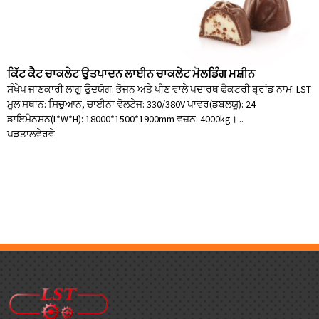
ਕਿੱਟ ਕੈਟ ਚਾਕਲੇਟ ਉਤਪਾਦਨ ਲਾਈਨ ਚਾਕਲੇਟ ਮੋਲਡਿੰਗ ਮਸ਼ੀਨ
ਸੰਖੇਪ ਜਾਣਕਾਰੀ ਲਾਗੂ ਉਦਯੋਗ: ਭੋਜਨ ਅਤੇ ਪੀਣ ਵਾਲੇ ਪਦਾਰਥ ਫੈਕਟਰੀ ਬ੍ਰਾਂਡ ਨਾਮ: LST
ਮੂਲ ਸਥਾਨ: ਸਿਚੁਆਨ, ਚਾਈਨਾ ਵੋਲਟੇਜ: 330/380V ਪਾਵਰ(ਡਬਲਯੂ): 24
ਡਾਇਮੈਨਸ਼ਨ(L*W*H): 18000*1500*1900mm ਵਜ਼ਨ: 4000kg। ..
ਪੜਤਾਲ
ਵੇਰਵੇ