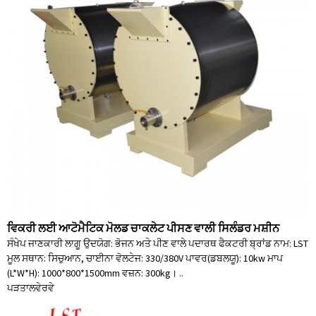
ਵਿਕਰੀ ਲਈ ਆਟੋਮੈਟਿਕ ਮੋਲਡ ਚਾਕਲੇਟ ਪੀਸਣ ਵਾਲੀ ਸਿਲੰਡਰ ਮਸ਼ੀਨ
ਸੰਖੇਪ ਜਾਣਕਾਰੀ ਲਾਗੂ ਉਦਯੋਗ: ਭੋਜਨ ਅਤੇ ਪੀਣ ਵਾਲੇ ਪਦਾਰਥ ਫੈਕਟਰੀ ਬ੍ਰਾਂਡ ਨਾਮ: LST
ਮੂਲ ਸਥਾਨ: ਸਿਚੁਆਨ, ਚਾਈਨਾ ਵੋਲਟੇਜ: 330/380V ਪਾਵਰ(ਡਬਲਯੂ): 10kw ਮਾਪ
(L*W*H): 1000*800*1500mm ਵਜ਼ਨ: 300kg। ..
ਪੜਤਾਲ
ਵੇਰਵੇ