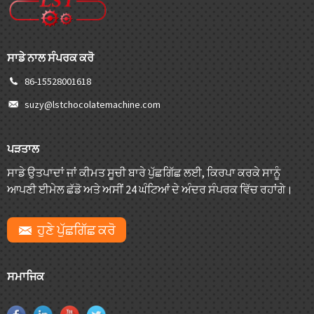
ਸਾਡੇ ਨਾਲ ਸੰਪਰਕ ਕਰੋ
86-15528001618
suzy@lstchocolatemachine.com
ਪੜਤਾਲ
ਸਾਡੇ ਉਤਪਾਦਾਂ ਜਾਂ ਕੀਮਤ ਸੂਚੀ ਬਾਰੇ ਪੁੱਛਗਿੱਛ ਲਈ, ਕਿਰਪਾ ਕਰਕੇ ਸਾਨੂੰ
ਆਪਣੀ ਈਮੇਲ ਛੱਡੋ ਅਤੇ ਅਸੀਂ 24 ਘੰਟਿਆਂ ਦੇ ਅੰਦਰ ਸੰਪਰਕ ਵਿੱਚ ਰਹਾਂਗੇ।
ਹੁਣੇ ਪੁੱਛਗਿੱਛ ਕਰੋ
ਸਮਾਜਿਕ