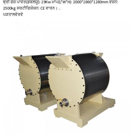
ਥ੍ਰੀ ਫੇਜ਼ ਪਾਵਰ(ਡਬਲਯੂ): 19Kw ਮਾਪ(L*W*H): 2000*1860*1280mm ਵਜ਼ਨ:
2500kg ਸਰਟੀਫਿਕੇਸ਼ਨ: CE ਵਾਰਨ। ..
ਪੜਤਾਲ
ਵੇਰਵੇ