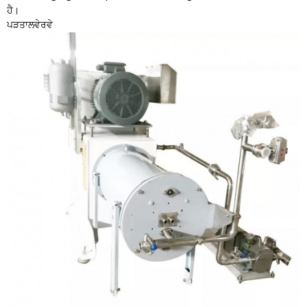
ਹੈ।
ਪੜਤਾਲ
ਵੇਰਵੇ