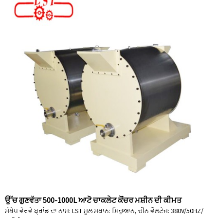
ਉੱਚ ਗੁਣਵੱਤਾ 500-1000L ਆਟੋ ਚਾਕਲੇਟ ਕੋਂਚਰ ਮਸ਼ੀਨ ਦੀ ਕੀਮਤ
ਸੰਖੇਪ ਵੇਰਵੇ ਬ੍ਰਾਂਡ ਦਾ ਨਾਮ: LST ਮੂਲ ਸਥਾਨ: ਸਿਚੁਆਨ, ਚੀਨ ਵੋਲਟੇਜ: 380V/50HZ/