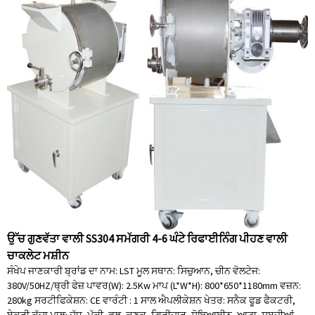
ਉੱਚ ਗੁਣਵੱਤਾ ਵਾਲੀ SS304 ਸਮੱਗਰੀ 4-6 ਘੰਟੇ ਰਿਫਾਈਨਿੰਗ ਪੀਹਣ ਵਾਲੀ
ਚਾਕਲੇਟ ਮਸ਼ੀਨ
ਸੰਖੇਪ ਜਾਣਕਾਰੀ ਬ੍ਰਾਂਡ ਦਾ ਨਾਮ: LST ਮੂਲ ਸਥਾਨ: ਸਿਚੁਆਨ, ਚੀਨ ਵੋਲਟੇਜ:
380V/50HZ/ਥ੍ਰੀ ਫੇਜ਼ ਪਾਵਰ(W): 2.5Kw ਮਾਪ (L*W*H): 800*650*1180mm ਵਜ਼ਨ:
280kg ਸਰਟੀਫਿਕੇਸ਼ਨ: CE ਵਾਰੰਟੀ : 1 ਸਾਲ ਐਪਲੀਕੇਸ਼ਨ ਖੇਤਰ: ਸਨੈਕ ਫੂਡ ਫੈਕਟਰੀ,