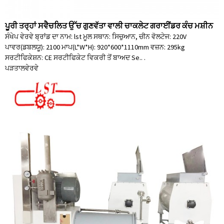
ਪੂਰੀ ਤਰ੍ਹਾਂ ਸਵੈਚਲਿਤ ਉੱਚ ਗੁਣਵੱਤਾ ਵਾਲੀ ਚਾਕਲੇਟ ਗਰਾਈਂਡਰ ਕੰਚ ਮਸ਼ੀਨ
ਸੰਖੇਪ ਵੇਰਵੇ ਬ੍ਰਾਂਡ ਦਾ ਨਾਮ: lst ਮੂਲ ਸਥਾਨ: ਸਿਚੁਆਨ, ਚੀਨ ਵੋਲਟੇਜ: 220V
ਪਾਵਰ(ਡਬਲਯੂ): 2100 ਮਾਪ(L*W*H): 920*600*1110mm ਵਜ਼ਨ: 295kg
ਸਰਟੀਫਿਕੇਸ਼ਨ: CE ਸਰਟੀਫਿਕੇਟ ਵਿਕਰੀ ਤੋਂ ਬਾਅਦ Se.. .
ਪੜਤਾਲ
ਵੇਰਵੇ