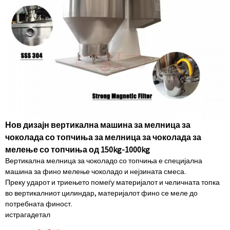
Нов дизајн вертикална машина за мелница за
чоколада со топчиња за мелница за чоколада за
мелење со топчиња од 150kg-1000kg
Вертикална мелница за чоколадо со топчиња е специјална
машина за фино мелење чоколадо и нејзината смеса.
Преку ударот и триењето помеѓу материјалот и челичната топка
во вертикалниот цилиндар, материјалот фино се меле до
потребната финост.
истрага
детал