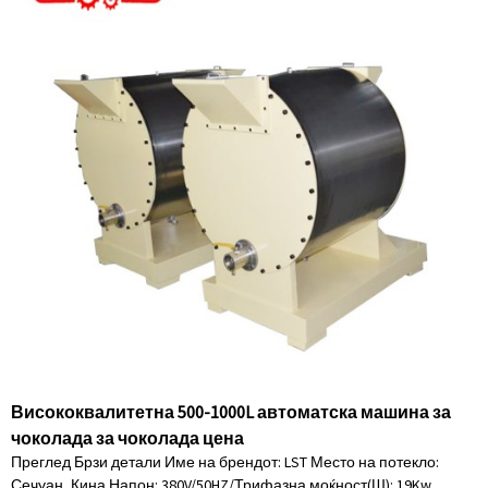
Висококвалитетна 500-1000L автоматска машина за
чоколада за чоколада цена
Преглед Брзи детали Име на брендот: LST Место на потекло:
Сечуан, Кина Напон: 380V/50HZ/Трифазна моќност(Ш): 19Kw