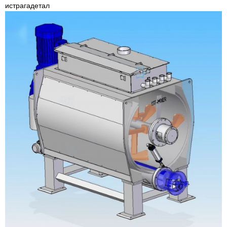
истрага
детал