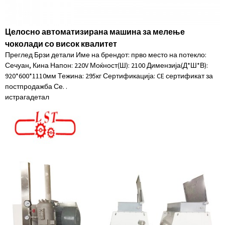
Целосно автоматизирана машина за мелење
чоколади со висок квалитет
Преглед Брзи детали Име на брендот: прво место на потекло:
Сечуан, Кина Напон: 220V Моќност(Ш): 2100 Димензија(Д*Ш*В):
920*600*1110мм Тежина: 295кг Сертификација: CE сертификат за
постпродажба Се. .
истрага
детал