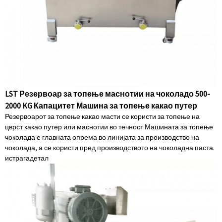
LST Резервоар за топење маснотии на чоколадо 500-
2000 KG Капацитет Машина за топење какао путер
Резервоарот за топење какао масти се користи за топење на
цврст какао путер или маснотии во течност.Машината за топење
чоколада е главната опрема во линијата за производство на
чоколада, а се користи пред производството на чоколадна паста.
истрага
детал