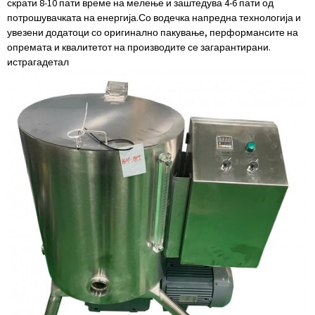
скрати 8-10 пати време на мелење и заштедува 4-6 пати од
потрошувачката на енергија.Со водечка напредна технологија и
увезени додатоци со оригинално пакување, перформансите на
опремата и квалитетот на производите се загарантирани.
истрага
детал