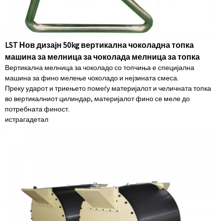
LST Нов дизајн 50kg вертикална чоколадна топка
машина за мелница за чоколада мелница за топка
Вертикална мелница за чоколадо со топчиња е специјална
машина за фино мелење чоколадо и нејзината смеса.
Преку ударот и триењето помеѓу материјалот и челичната топка
во вертикалниот цилиндар, материјалот фино се меле до
потребната финост.
истрага
детал