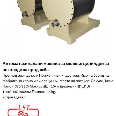
Автоматски калапи машина за мелење цилиндри за
чоколадо за продажба
Преглед Брзи детали Применливи индустрии: Име на бренд на
фабрика за храна и пијалаци: LST Место на потекло: Сечуан, Кина
Напон: 330/380V Моќност(Ш): 10kw Димензии(Д*Ш*В):
1000*800*1500мм Тежина: 300kg. ..
истрага
детал