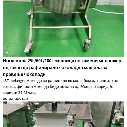
Нова мала 25L/60L/100L мелница со камени меланжер
од какао до рафинирано чоколадна машина за
правење чоколади
LST melanger може да се рафинира во мал обем од нишките од
кокока, финоста може да биде помала од 20um, по серија ќе
користи 24-48 часа.
истрага
детал