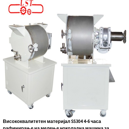
Висококвалитетен материјал SS304 4-6 часа
рафинирање на мелење чоколадна машина за