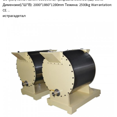
Димензии(L*Ш*В): 2000*1860*1280mm Тежина: 2500kg Warrantation:
CE. ..
истрага
детал