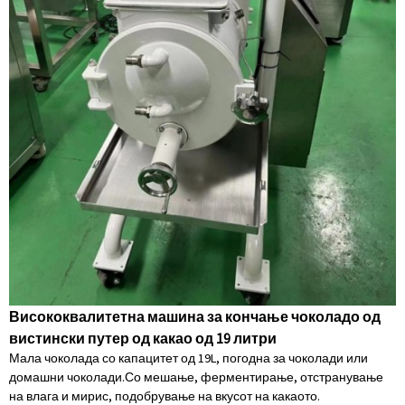
Висококвалитетна машина за кончање чоколадо од
вистински путер од какао од 19 литри
Мала чоколада со капацитет од 19L, погодна за чоколади или
домашни чоколади.Со мешање, ферментирање, отстранување
на влага и мирис, подобрување на вкусот на какаото.