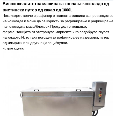
Висококвалитетна машина за кончање чоколадо од
вистински путер од какао од 1000L
Чоколадото конче и рафинер е главната машина за производство
на чоколада и може да се користи за рафинирање и рафинирање
на чоколадна маса/блокови.Преку долго мешање,
ферментацијата ги отстранува мирисите и го подобрува вкусот
на какаото.Исто така погоден за рафинирање на џемови, путер
од кикирики или други пијалоци/пулпи.
истрага
детал