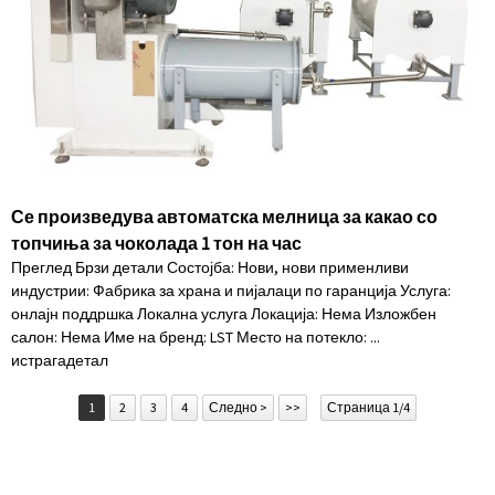
Се произведува автоматска мелница за какао со
топчиња за чоколада 1 тон на час
Преглед Брзи детали Состојба: Нови, нови применливи
индустрии: Фабрика за храна и пијалаци по гаранција Услуга:
онлајн поддршка Локална услуга Локација: Нема Изложбен
салон: Нема Име на бренд: LST Место на потекло: ...
истрага
детал
1
2
3
4
Следно >
>>
Страница 1/4