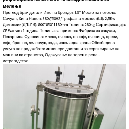
мелење
Преглед Брзи детали Име на брендот: LST Место на потекло:
Сечуан, Кина Напон: 380V/50HZ/Трифазна моќност(Ш): 2,5Kw
Димензии(Д*Ш*В): 800*650*1180mm Тежина: 280kg Сертификација:
CE Warran : 1 година Полиња за примена: Фабрика за закуски,
Пекарница Суровина: млеко, пченка, овошје, пченица, ореви,
соја, брашно, зеленчук, вода, чоколадна храна Обезбедена
услуга по продажбата: инженери достапни за сервисирање на
машини во странство, Одржување на терен и репа...
истрага
детал