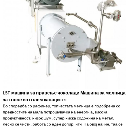
LST машина за правење чоколади Машина за мелница
за топче со голем капацитет
Во споредба со рафинер, топчестата мелница е подобрена со
предностите на мала потрошувачка на енергија, висока
продуктивност, низок шум, супер ниска содржина на метал,
лесно се чисти, работа со еден допир, итн. На овој начин, таа се