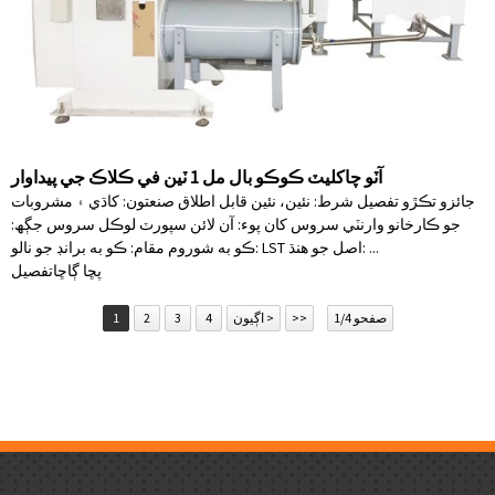
آٽو چاکليٽ ڪوڪو بال مل 1 ٽين في ڪلاڪ جي پيداوار
جائزو تڪڙو تفصيل شرط: نئين، نئين قابل اطلاق صنعتون: کاڌي ۽ مشروبات
جو ڪارخانو وارنٽي سروس کان پوء: آن لائن سپورٽ لوڪل سروس جڳھ:
ڪو به شوروم مقام: ڪو به برانڊ جو نالو: LST اصل جو هنڌ: ...
پڇا ڳاڇا
تفصيل
صفحو 1/4
>>
اڳيون >
4
3
2
1