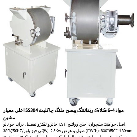
اعلي معيار SS304 مواد 4-6 ڪلاڪ ريفائننگ پيسڻ ملنگ چاکليٽ
مشين
جائزو تڪڙو تفصيل برانڊ جو نالو: LST اصل جو هنڌ: سيچوان، چين وولٹیج:
380V/50HZ/ٽي فيز پاور(W): 2.5Kw طول و عرض (L*W*H): 800*650*1180mm