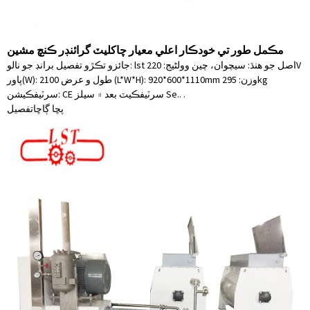
مڪمل طور تي خودڪار اعلي معيار چاکليٽ گرائنڊر ڪنچ مشين
جائزو تڪڙو تفصيل برانڊ جو نالو: lst اصل جو هنڌ: سيچوان، چين وولٹیج: 220V
پاور(W): 2100 طول و عرض (L*W*H): 920*600*1110mm وزن: 295kg
سرٽيفڪيشن: CE سرٽيفڪيٽ بعد ۾ سيلز Se.. .
پڇا ڳاڇا
تفصيل