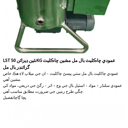
LST نئين ڊيزائن 50KG عمودي چاڪليٽ بال مل مشين چاڪليٽ
گرائنڊر بال مل
عمودي چاکليٽ بال مل سٺي پيسڻ چاکليٽ ۽ ان جي ميلاپ لاءِ هڪ خاص
مشين آهي.
عمودي سلنڈر ۾ مواد ۽ اسٽيل بال جي وچ ۾ اثر ۽ رگڻ جي ذريعي، مواد کي
چڱي طرح زمين جي ضرورت مطابق مناسب آهي.
پڇا ڳاڇا
تفصيل