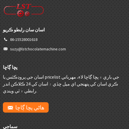
اسان سان رابطو ڪريو
86-15528001618
suzy@lstchocolatemachine.com
پڇا ڳاڇا
اسان جي پروڊڪٽس يا pricelist جي باري ۾ پڇا ڳاڇا لاء، مهرباني
ڪري اسان کي پنهنجي اي ميل ڇڏي ۽ اسان کي 24 ڪلاڪن اندر
رابطي ۾ ٿي ويندي.
ھاڻي پڇا ڳاڇا
سماجي