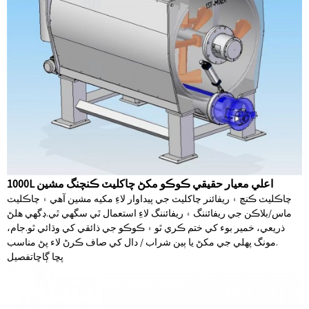
1000L اعلي معيار حقيقي ڪوڪو مکڻ چاکليٽ ڪنچنگ مشين
چاڪليٽ ڪنچ ۽ ريفائنر چاکليٽ جي پيداوار لاءِ مکيه مشين آهي ۽ چاڪليٽ
ماس/بلاڪن جي ريفائننگ ۽ ريفائننگ لاءِ استعمال ٿي سگهي ٿي.ڊگھي ھلڻ
ذريعي، خمير بوء کي ختم ڪري ٿو ۽ ڪوڪو جي ذائقي کي وڌائي ٿو.جام،
مونگ پھلي جي مکڻ يا ٻين شراب / دال کي صاف ڪرڻ لاء پڻ مناسب.
پڇا ڳاڇا
تفصيل