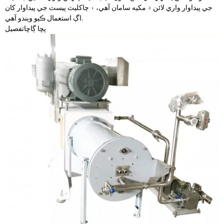
جي پيداوار واري لائن ۾ مکيه سامان آهي، ۽ چاکليٽ پيسٽ جي پيداوار کان
اڳ استعمال ڪيو ويندو آهي.
پڇا ڳاڇا
تفصيل