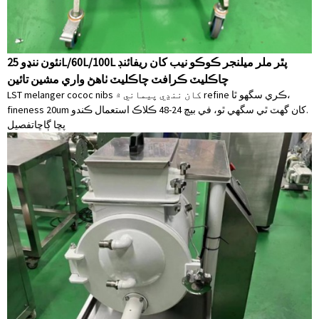
نئون ننڍو 25L/60L/100L پٿر ملر ميلنجر ڪوڪو نيب کان ريفائنڊ
چاڪليٽ ڪرافٽ چاڪليٽ ٺاهڻ واري مشين تائين
LST melanger cococ nibs کان ننڍي پيماني ۾ refine ڪري سگهو ٿا،
fineness 20um کان گهٽ ٿي سگهي ٿو، في بيچ 24-48 ڪلاڪ استعمال ڪندو.
پڇا ڳاڇا
تفصيل