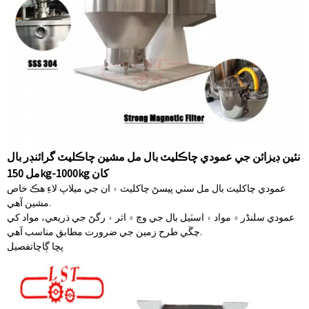
نئين ڊيزائن جي عمودي چاڪليٽ بال مل مشين چاڪليٽ گرائنڊر بال
مل 150kg-1000kg کان
عمودي چاکليٽ بال مل سٺي پيسڻ چاکليٽ ۽ ان جي ميلاپ لاءِ هڪ خاص
مشين آهي.
عمودي سلنڈر ۾ مواد ۽ اسٽيل بال جي وچ ۾ اثر ۽ رگڻ جي ذريعي، مواد کي
چڱي طرح زمين جي ضرورت مطابق مناسب آهي.
پڇا ڳاڇا
تفصيل