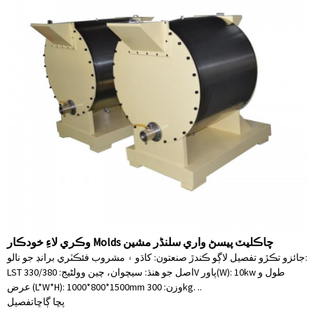
وڪري لاءِ خودڪار Molds چاڪليٽ پيسڻ واري سلنڈر مشين
جائزو تڪڙو تفصيل لاڳو ڪندڙ صنعتون: کاڌو ۽ مشروب فئڪٽري برانڊ جو نالو:
LST اصل جو هنڌ: سيچوان، چين وولٹیج: 330/380V پاور(W): 10kw طول و
عرض (L*W*H): 1000*800*1500mm وزن: 300kg. ..
پڇا ڳاڇا
تفصيل