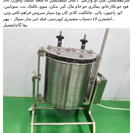
وزن: 280kg سرٽيفڪيشن: سي اي وارنٽي : 1 سال ايپليڪيشن جا شعبا: سنيڪ
فوڊ جو ڪارخانو، بيڪري جو خام مال: کير، مکڻ، ميوو، ڪڻڪ، نٽ، سويابين،
اٽو، ڀاڄيون، پاڻي، چاڪليٽ کاڌي کان پوءِ سيلز سروس فراهم ڪئي وئي:
انجنيئرن لاءِ دستياب مشينري اوورسيز، فيلڊ جي سار سنڀال ۽ ٻيهر...
پڇا ڳاڇا
تفصيل