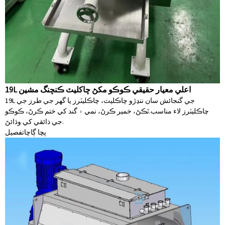
19L اعلي معيار حقيقي ڪوڪو مکڻ چاکليٽ ڪنچنگ مشين
19L جي گنجائش سان ننڍڙو چاڪليٽ، چاڪليٽرز يا گهر جي طرز جي
چاڪليٽرز لاء مناسب.ٿڪڻ، خمير ڪرڻ، نمي ۽ گند کي ختم ڪرڻ، ڪوڪو
جي ذائقي کي وڌائڻ.
پڇا ڳاڇا
تفصيل