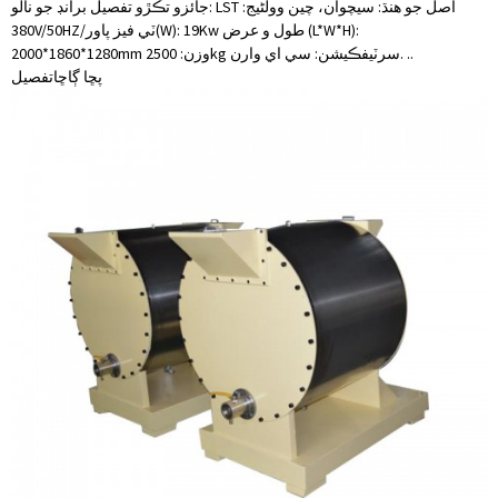
جائزو تڪڙو تفصيل برانڊ جو نالو: LST اصل جو هنڌ: سيچوان، چين وولٹیج:
380V/50HZ/ٽي فيز پاور(W): 19Kw طول و عرض (L*W*H):
2000*1860*1280mm وزن: 2500kg سرٽيفڪيشن: سي اي وارن. ..
پڇا ڳاڇا
تفصيل