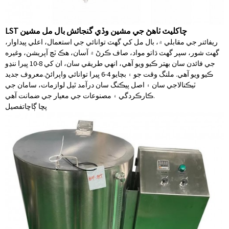
LST چاکليٽ ٺاهڻ جي مشين وڏي گنجائش بال مل مشين
ريفائنر جي مقابلي ۾، بال مل کي گهٽ توانائي جي استعمال، اعلي پيداوار،
گهٽ شور، سپر گهٽ ڌاتو مواد، صاف ڪرڻ ۾ آسان، هڪ ٽچ آپريشن، وغيره
جي فائدن سان بهتر ڪيو ويو آهي، انهي طريقي سان، ان کي 8-10 ڀيرا ننڍو
ڪيو ويو آهي. ملنگ وقت جو ۽ بچايو 4-6 ڀيرا توانائي واپرائڻ.معروف جديد
ٽيڪنالاجي سان ۽ اصل پيڪنگ سان درآمد ٿيل لوازمات، سامان جي
ڪارڪردگي ۽ مصنوعات جي معيار جي ضمانت آهي.
پڇا ڳاڇا
تفصيل