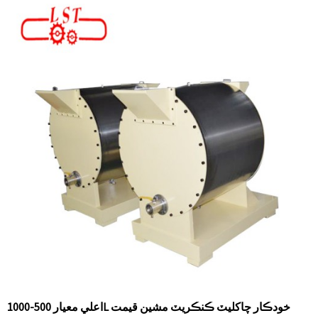
اعلي معيار 500-1000L خودڪار چاکليٽ ڪنڪريٽ مشين قيمت