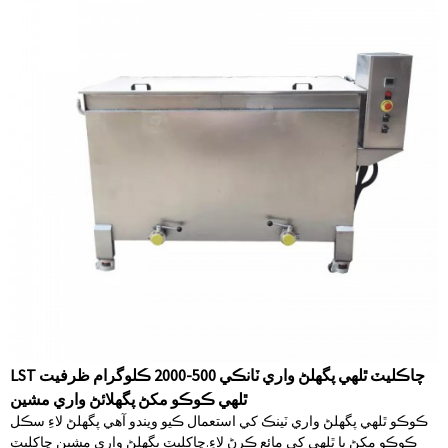
LST چاڪليٽ ٿلهي پگھلڻ واري ٽانڪي 500-2000 ڪلوگرام ظرفيت
ٿلهي ڪوڪو مکڻ پگھلائڻ واري مشين
ڪوڪو ٿلهي پگھلڻ واري ٽينڪ کي استعمال ڪيو ويندو آهي پگھلڻ لاءِ سڪل
ڪوڪو مکڻ يا ٿلهي کي مائع ڪرڻ لاءِ.چاکليٽ پگھلڻ واري مشين چاکليٽ