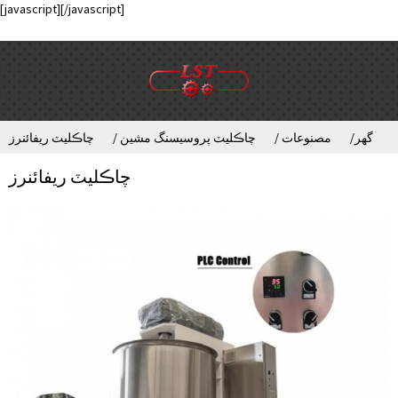
[javascript]
[/javascript]
گهر
مصنوعات
چاڪليٽ پروسيسنگ مشين
چاڪليٽ ريفائنرز
چاڪليٽ ريفائنرز