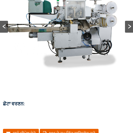
ਛੋਟਾ ਵਰਣਨ: