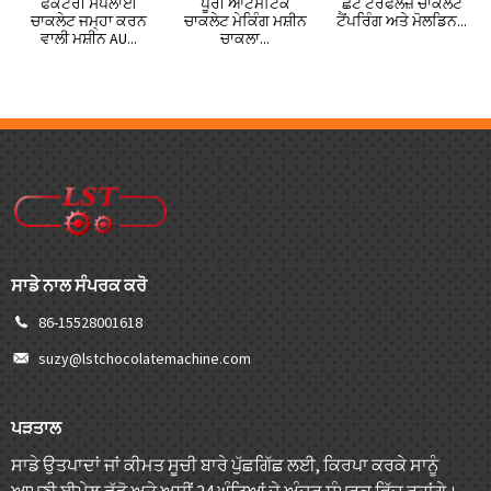
ਫੈਕਟਰੀ ਸਪਲਾਈ
ਪੂਰੀ ਆਟੋਮੈਟਿਕ
ਛੋਟੇ ਟਰਫਲਜ਼ ਚਾਕਲੇਟ
ਚਾਕਲੇਟ ਜਮ੍ਹਾ ਕਰਨ
ਚਾਕਲੇਟ ਮੇਕਿੰਗ ਮਸ਼ੀਨ
ਟੈਂਪਰਿੰਗ ਅਤੇ ਮੋਲਡਿਨ...
ਵਾਲੀ ਮਸ਼ੀਨ AU...
ਚਾਕਲਾ...
ਸਾਡੇ ਨਾਲ ਸੰਪਰਕ ਕਰੋ
86-15528001618
suzy@lstchocolatemachine.com
ਪੜਤਾਲ
ਸਾਡੇ ਉਤਪਾਦਾਂ ਜਾਂ ਕੀਮਤ ਸੂਚੀ ਬਾਰੇ ਪੁੱਛਗਿੱਛ ਲਈ, ਕਿਰਪਾ ਕਰਕੇ ਸਾਨੂੰ
ਆਪਣੀ ਈਮੇਲ ਛੱਡੋ ਅਤੇ ਅਸੀਂ 24 ਘੰਟਿਆਂ ਦੇ ਅੰਦਰ ਸੰਪਰਕ ਵਿੱਚ ਰਹਾਂਗੇ।