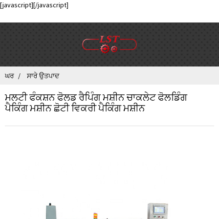
[javascript]
[/javascript]
ਘਰ
ਸਾਰੇ ਉਤਪਾਦ
ਮਲਟੀ ਫੰਕਸ਼ਨ ਫੋਲਡ ਰੈਪਿੰਗ ਮਸ਼ੀਨ ਚਾਕਲੇਟ ਫੋਲਡਿੰਗ
ਪੈਕਿੰਗ ਮਸ਼ੀਨ ਛੋਟੀ ਵਿਕਰੀ ਪੈਕਿੰਗ ਮਸ਼ੀਨ