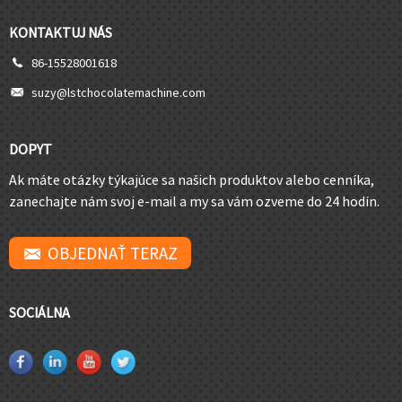
KONTAKTUJ NÁS
86-15528001618
suzy@lstchocolatemachine.com
DOPYT
Ak máte otázky týkajúce sa našich produktov alebo cenníka,
zanechajte nám svoj e-mail a my sa vám ozveme do 24 hodín.
OBJEDNAŤ TERAZ
SOCIÁLNA