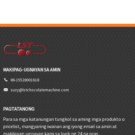
MAKIPAG-UGNAYAN SA AMIN
86-15528001618
suzy@lstchocolatemachine.com
PAGTATANONG
Para sa mga katanungan tungkol sa aming mga produkto o
pricelist, mangyaring iwanan ang iyong email sa amin at
makikipag-ugnayan kami sa loob ng 24 na oras.