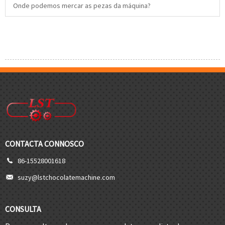
Onde podemos mercar as pezas da máquina?
CONTACTA CONNOSCO
86-15528001618
suzy@lstchocolatemachine.com
CONSULTA