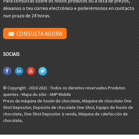
Para consultas sobre os nosos produtos ou a lista de prezos,
déixanos o teu correo electrónico e poñerémonos en contacto
nun prazo de 24 horas.
CONSULTA AGORA
SOCIAIS
© Copyright - 2010-2021 : Todos os dereitos reservados.
Produtos
quentes
-
Mapa do sitio
-
AMP Mobile
Prezo da máquina de fusión de chocolate
,
Máquina de chocolate One
Shot Depositor
,
Depósito de chocolate One Shot
,
Equipo de fusión de
chocolate
,
One Shot Depositor á venda
,
Máquina de calefacción de
chocolate
,